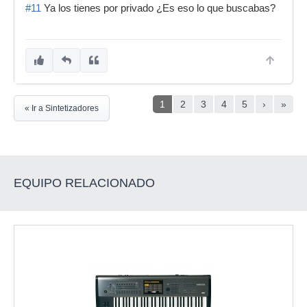
#11
Ya los tienes por privado ¿Es eso lo que buscabas?
1
2
3
4
5
›
»
« Ir a Sintetizadores
EQUIPO RELACIONADO