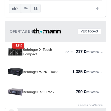
6
OFERTAS EN
VER TODAS
-32%
Behringer X-Touch
217 €
320 €
Ver oferta
→
Compact
1.385 €
Behringer WING Rack
Ver oferta
→
790 €
Behringer X32 Rack
Ver oferta
→
Enlaces de afiliación