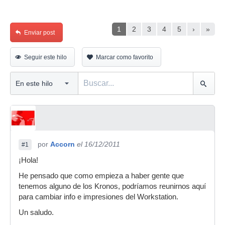
1
2
3
4
5
›
»
Enviar post
Seguir este hilo
Marcar como favorito
por
Accorn
el 16/12/2011
#1
¡Hola!
He pensado que como empieza a haber gente que
tenemos alguno de los Kronos, podríamos reunirnos aquí
para cambiar info e impresiones del Workstation.
Un saludo.