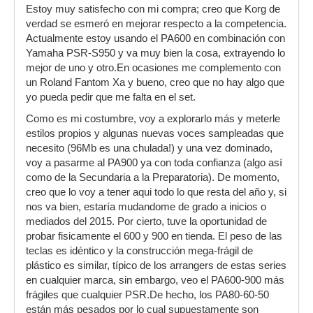
Estoy muy satisfecho con mi compra; creo que Korg de
verdad se esmeró en mejorar respecto a la competencia.
Actualmente estoy usando el PA600 en combinación con
Yamaha PSR-S950 y va muy bien la cosa, extrayendo lo
mejor de uno y otro.En ocasiones me complemento con
un Roland Fantom Xa y bueno, creo que no hay algo que
yo pueda pedir que me falta en el set.
Como es mi costumbre, voy a explorarlo más y meterle
estilos propios y algunas nuevas voces sampleadas que
necesito (96Mb es una chulada!) y una vez dominado,
voy a pasarme al PA900 ya con toda confianza (algo así
como de la Secundaria a la Preparatoria). De momento,
creo que lo voy a tener aqui todo lo que resta del año y, si
nos va bien, estaría mudandome de grado a inicios o
mediados del 2015. Por cierto, tuve la oportunidad de
probar fisicamente el 600 y 900 en tienda. El peso de las
teclas es idéntico y la construcción mega-frágil de
plástico es similar, típico de los arrangers de estas series
en cualquier marca, sin embargo, veo el PA600-900 más
frágiles que cualquier PSR.De hecho, los PA80-60-50
están más pesados por lo cual supuestamente son