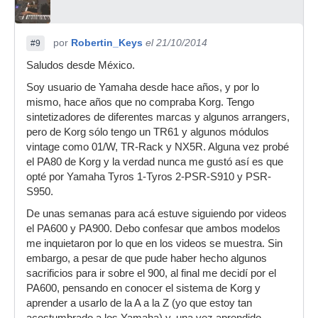
por
Robertin_Keys
el 21/10/2014
#9
Saludos desde México.
Soy usuario de Yamaha desde hace años, y por lo
mismo, hace años que no compraba Korg. Tengo
sintetizadores de diferentes marcas y algunos arrangers,
pero de Korg sólo tengo un TR61 y algunos módulos
vintage como 01/W, TR-Rack y NX5R. Alguna vez probé
el PA80 de Korg y la verdad nunca me gustó así es que
opté por Yamaha Tyros 1-Tyros 2-PSR-S910 y PSR-
S950.
De unas semanas para acá estuve siguiendo por videos
el PA600 y PA900. Debo confesar que ambos modelos
me inquietaron por lo que en los videos se muestra. Sin
embargo, a pesar de que pude haber hecho algunos
sacrificios para ir sobre el 900, al final me decidí por el
PA600, pensando en conocer el sistema de Korg y
aprender a usarlo de la A a la Z (yo que estoy tan