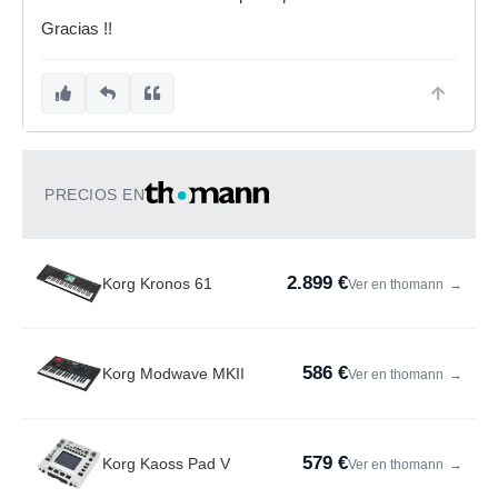
Gracias !!
PRECIOS EN
2.899 €
Korg Kronos 61
Ver en thomann
→
586 €
Korg Modwave MKII
Ver en thomann
→
579 €
Korg Kaoss Pad V
Ver en thomann
→