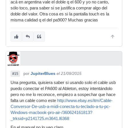
acá en argentina vale el doble q el 600 y yo no canto,
sólo toco, para saber si se justifica comprar algo del
doble del valor. Otra cosa es si la pantalla touch es la
misma calidad q el del pa900? Muchas gracias
por
JupiterBlues
el 21/09/2015
#15
Una pregunta, quisiera saber si usando solo el cable usb
puedo conectar el PA600 al Ableton, estoy intentándolo
pero no me lo reconoce, empiezo a sospechar que hace
falta un cable como este
http://www.ebay.es/itm/Cable-
Conversor-De-usb-a-midi-conecta-tu-teclado-a-tu-pc-
Windows-macbook-pro-air-/360624161813?
_trksid=p2141725.m3641.l6368
En el manual no lo veo claro.