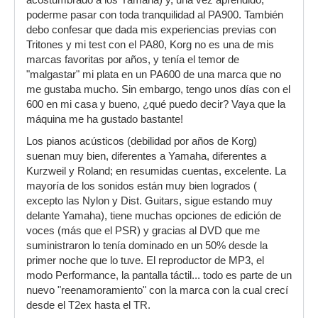
acostumbrado a los Yamaha) y, una vez aprendido,
poderme pasar con toda tranquilidad al PA900. También
debo confesar que dada mis experiencias previas con
Tritones y mi test con el PA80, Korg no es una de mis
marcas favoritas por años, y tenía el temor de
"malgastar" mi plata en un PA600 de una marca que no
me gustaba mucho. Sin embargo, tengo unos días con el
600 en mi casa y bueno, ¿qué puedo decir? Vaya que la
máquina me ha gustado bastante!
Los pianos acústicos (debilidad por años de Korg)
suenan muy bien, diferentes a Yamaha, diferentes a
Kurzweil y Roland; en resumidas cuentas, excelente. La
mayoría de los sonidos están muy bien logrados (
excepto las Nylon y Dist. Guitars, sigue estando muy
delante Yamaha), tiene muchas opciones de edición de
voces (más que el PSR) y gracias al DVD que me
suministraron lo tenía dominado en un 50% desde la
primer noche que lo tuve. El reproductor de MP3, el
modo Performance, la pantalla táctil... todo es parte de un
nuevo "reenamoramiento" con la marca con la cual crecí
desde el T2ex hasta el TR.