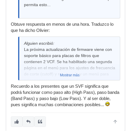
permita esto...
Obtuve respuesta en menos de una hora. Traduzco lo
que ha dicho Olivier:
Alguien escribió:
La próxima actualización de firmware viene con
soporte básico para placas de filtros que
contienen 2 VCF. Se ha habilitado una segunda
página en el menú para los ajustes de frecuencia
de corte (cutoff) y resonancia y un menú para
Mostrar más
seleccionar topología y tipo de filtro.
Recuerdo a los presentes que un SVF significa que
Ya estoy preparando una placa de filtros con 2
podrá funcionar como paso alto (High Pass), paso banda
SVF (State Variable Filter)
(Band Pass) y paso bajo (Low Pass). Y al ser doble,
pues significa muchas combinaciones posibles...