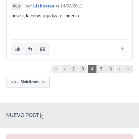
por
Lisboetas
el 14/02/2011
#60
pos si, la crisis agudiza el ingenio
«
‹
2
3
4
5
6
›
»
« Ir a Sintetizadores
NUEVO POST
×