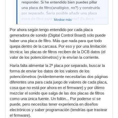
responder. Si he entendido bien puedes pillar
una placa de filtro(analógico, no?) y construirla
por separado. Sería posible añadir una placa
extra de filtro para el mismo sinte? Es decir,
Mostrar más
tener la placa con los dos osciladores + sub y
Por ahora según tengo entendido por cada placa
con dos placas de filtros, por ejemplo SSM2044
generadora de sonido (Digital Control Board) sólo puede
y IR3109. Lo digo por si se pudiera asignar los
haber una placa de filtro. Más que nada para que todo
filtros en paralelo o en serie en la ruta de la
quepa dentro de la carcasa. Por eso y por una limitación
señal.
técnica: las placas de filtros reciben de la DCB datos (el
Como me digas que si no voy a dormir en toda la
valor de los potenciómetros) y le envían la corriente.
noche.
Haría falta alimentar la 2ª placa por separado, buscar la
forma de enviar los datos de los valores de los
potenciómetros (evidentemente necesitarías dos páginas
diferentes una para cada juego de valores de cada placa,
cosa que no está por ahora en el firmware) y por último
mezclar el sonido que salga de las dos placas de filtros
como una única fuente. Un follón... Por poderse sí se
puede, pero necesitas tener experiencia en diseños
electrónicos y saber programación (tendrías que trastear
el firmware).