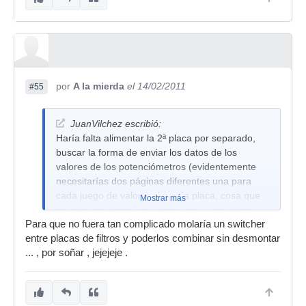
señal.
Como me digas que si no voy a dormir en toda la
noche.
por
A la mierda
el 14/02/2011
#55
JuanVilchez escribió:
Haría falta alimentar la 2ª placa por separado,
buscar la forma de enviar los datos de los
valores de los potenciómetros (evidentemente
necesitarías dos páginas diferentes una para
cada juego de valores de cada placa, cosa que
Mostrar más
no está por ahora en el firmware) y por último
Para que no fuera tan complicado molaría un switcher
mezclar el sonido que salga de las dos placas de
entre placas de filtros y poderlos combinar sin desmontar
filtros como una única fuente. Un follón... Por
... , por soñar , jejejeje .
poderse sí se puede, pero necesitas tener
experiencia en diseños electrónicos y saber
programación (tendrías que trastear el
firmware).