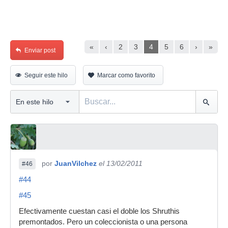
«
‹
2
3
4
5
6
›
»
Enviar post
Seguir este hilo
Marcar como favorito
por
JuanVilchez
el 13/02/2011
#46
#44
#45
Efectivamente cuestan casi el doble los Shruthis
premontados. Pero un coleccionista o una persona