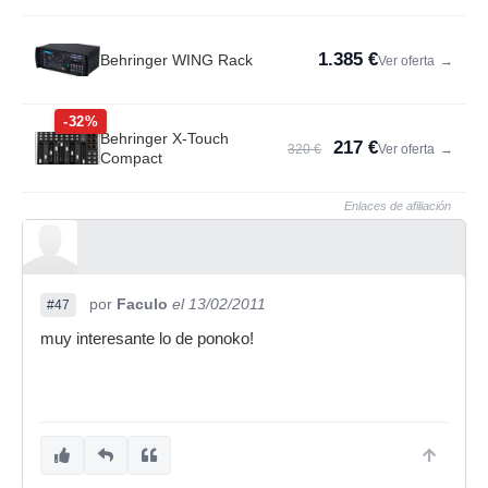
1.385 €
Behringer WING Rack
Ver oferta
→
-32%
Behringer X-Touch
217 €
320 €
Ver oferta
→
Compact
Enlaces de afiliación
por
Faculo
el 13/02/2011
#47
muy interesante lo de ponoko!