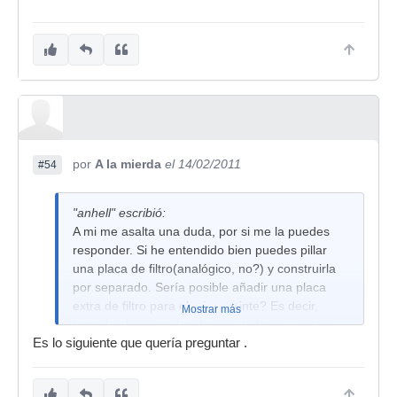
por
A la mierda
el 14/02/2011
#54
"anhell" escribió:
A mi me asalta una duda, por si me la puedes
responder. Si he entendido bien puedes pillar
una placa de filtro(analógico, no?) y construirla
por separado. Sería posible añadir una placa
extra de filtro para el mismo sinte? Es decir,
Mostrar más
tener la placa con los dos osciladores + sub y
Es lo siguiente que quería preguntar .
con dos placas de filtros, por ejemplo SSM2044
y IR3109. Lo digo por si se pudiera asignar los
filtros en paralelo o en serie en la ruta de la