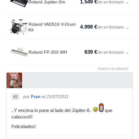
1.549 €
Roland Jupiter-Xm
Ver en thomann
→
Roland VAD516 V-Drum
4.998 €
Ver en thomann
→
Kit
639 €
Roland FP-30X WH
Ver en thomann
→
Enlaces de afiliación
por
Fran
el 21/07/2011
#2
..Y encima lo pone al lado del Júpiter-8..
que
cabxxxn!!!
Felicidades!