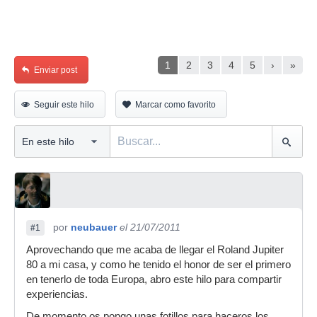
1
2
3
4
5
›
»
Enviar post
Seguir este hilo
Marcar como favorito
por
neubauer
el 21/07/2011
#1
Aprovechando que me acaba de llegar el Roland Jupiter
80 a mi casa, y como he tenido el honor de ser el primero
en tenerlo de toda Europa, abro este hilo para compartir
experiencias.
De momento os pongo unas fotillos para haceros los