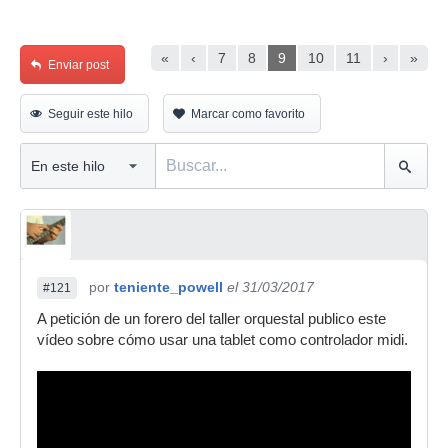
«
‹
7
8
9
10
11
›
»
Enviar post
Seguir este hilo
Marcar como favorito
por
teniente_powell
el 31/03/2017
#121
A petición de un forero del taller orquestal publico este
vídeo sobre cómo usar una tablet como controlador midi.