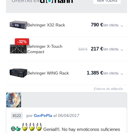
OFERTAS EN
VER TODAS
790 €
Behringer X32 Rack
Ver oferta
→
-32%
Behringer X-Touch
217 €
320 €
Ver oferta
→
Compact
1.385 €
Behringer WING Rack
Ver oferta
→
Enlaces de afiliación
por
GerPePla
el 06/04/2017
#122
Genial!!!. No hay emoticonos suficienes