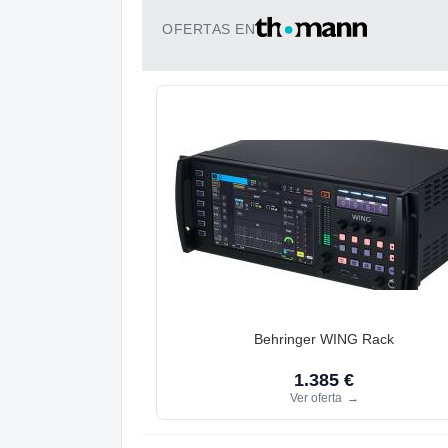
OFERTAS EN
Behringer WING Rack
1.385 €
Ver oferta
→