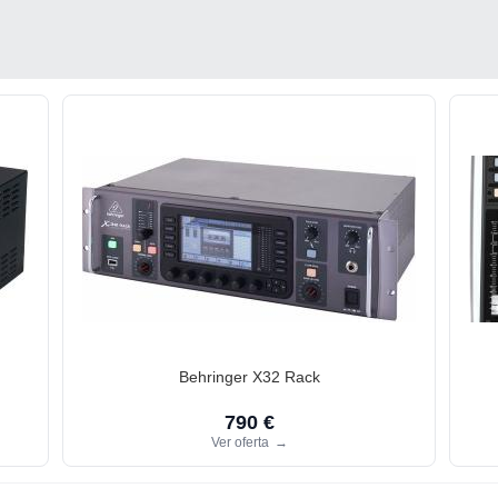
Behringer X32 Rack
790 €
Ver oferta
→