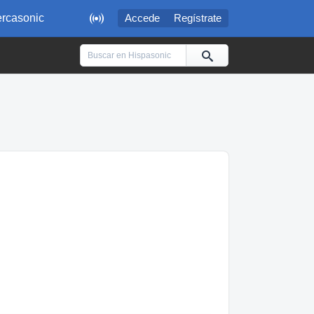

rcasonic
Accede
Regístrate