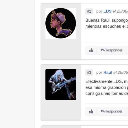
por
LDS
el 25/06
#2
Buenas Raúl, supongo q
mientras escuches el b
Responder
por
Raul
el 25/0
#3
Efectivamente LDS, me 
esa misma grabación pa
consigo unas tomas de
Responder