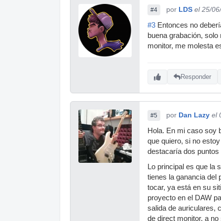
por
LDS
el 25/06
#4
#3
Entonces no debería
buena grabación, solo n
monitor, me molesta e
Responder
por
Dan Lazy
el
#5
Hola. En mi caso soy b
que quiero, si no est
destacaría dos puntos c
Lo principal es que la
tienes la ganancia del 
tocar, ya está en su sit
proyecto en el DAW par
salida de auriculares, 
de direct monitor, a no