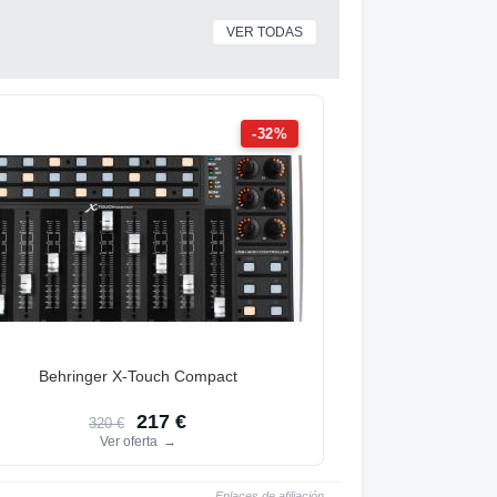
VER TODAS
-32%
Behringer X-Touch Compact
217 €
320 €
Ver oferta
→
Enlaces de afiliación