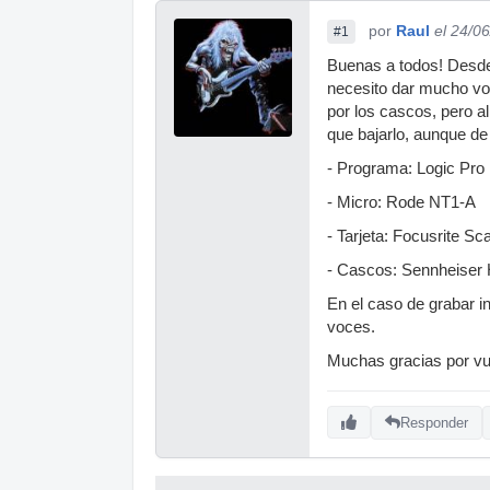
por
Raul
el 24/0
#1
Buenas a todos! Desde
necesito dar mucho vo
por los cascos, pero al
que bajarlo, aunque de
- Programa: Logic Pro
- Micro: Rode NT1-A
- Tarjeta: Focusrite Sca
- Cascos: Sennheise
En el caso de grabar i
voces.
Muchas gracias por vu
Responder