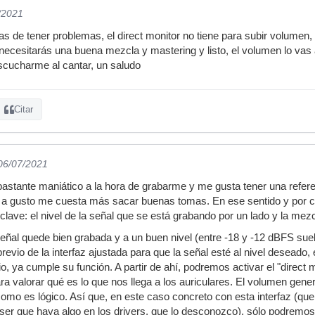
/2021
s de tener problemas, el direct monitor no tiene para subir volumen,
ecesitarás una buena mezcla y mastering y listo, el volumen lo vas a 
scucharme al cantar, un saludo
Citar
 06/07/2021
astante maniático a la hora de grabarme y me gusta tener una refer
oy a gusto me cuesta más sacar buenas tomas. En ese sentido y por
lave: el nivel de la señal que se está grabando por un lado y la mezc
 señal quede bien grabada y a un buen nivel (entre -18 y -12 dBFS s
previo de la interfaz ajustada para que la señal esté al nivel deseado
io, ya cumple su función. A partir de ahí, podremos activar el "direct m
a valorar qué es lo que nos llega a los auriculares. El volumen gener
como es lógico. Así que, en este caso concreto con esta interfaz (que 
 ser que haya algo en los drivers, que lo desconozco), sólo podremos 