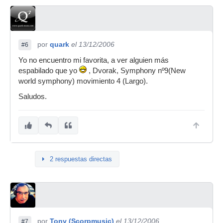
por
quark
el 13/12/2006
#6
Yo no encuentro mi favorita, a ver alguien más
espabilado que yo
, Dvorak, Symphony nº9(New
world symphony) movimiento 4 (Largo).
Saludos.
2 respuestas directas
por
Tony (Scorpmusic)
el 13/12/2006
#7