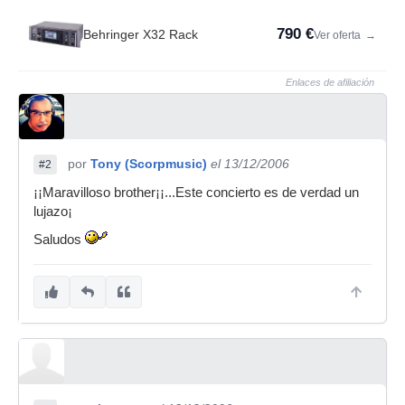
790 €
Behringer X32 Rack
Ver oferta
→
Enlaces de afiliación
por
Tony (Scorpmusic)
el 13/12/2006
#2
¡¡Maravilloso brother¡¡...Este concierto es de verdad un
lujazo¡
Saludos