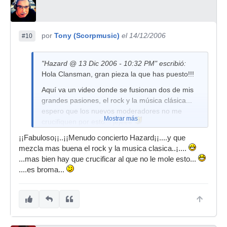
por
Tony (Scorpmusic)
el 14/12/2006
#10
"Hazard @ 13 Dic 2006 - 10:32 PM" escribió:
Hola Clansman, gran pieza la que has puesto!!!
Aquí va un video donde se fusionan dos de mis
grandes pasiones, el rock y la música clásica...
espero que los nuevos moderadores no me
Mostrar más
crucifiquen por esto!!! jejeee
Saludos
¡¡Fabuloso¡¡..¡¡Menudo concierto Hazard¡¡....y que
mezcla mas buena el rock y la musica clasica..¡....
...mas bien hay que crucificar al que no le mole esto...
....es broma...