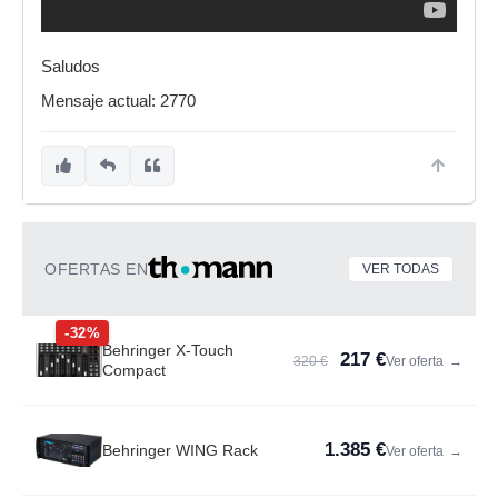
Saludos
Mensaje actual: 2770
OFERTAS EN
VER TODAS
-32%
Behringer X-Touch
217 €
320 €
Ver oferta
→
Compact
1.385 €
Behringer WING Rack
Ver oferta
→