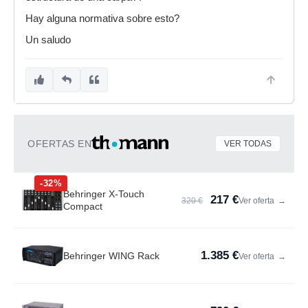
Hay alguna normativa sobre esto?
Un saludo
OFERTAS EN
VER TODAS
-32%
Behringer X-Touch
217 €
320 €
Ver oferta
→
Compact
1.385 €
Behringer WING Rack
Ver oferta
→