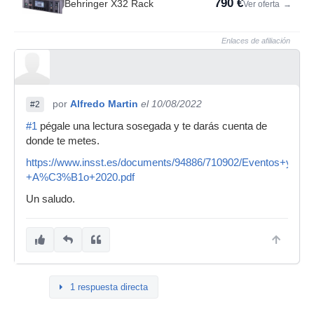
790 €
Behringer X32 Rack
Ver oferta
→
Enlaces de afiliación
por
Alfredo Martin
el 10/08/2022
#2
#1
pégale una lectura sosegada y te darás cuenta de
donde te metes.
https://www.insst.es/documents/94886/710902/Eventos+y
+A%C3%B1o+2020.pdf
Un saludo.
1 respuesta directa