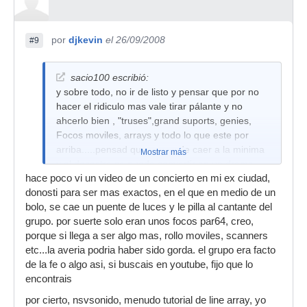
por
djkevin
el 26/09/2008
#9
sacio100 escribió:
y sobre todo, no ir de listo y pensar que por no
hacer el ridiculo mas vale tirar pálante y no
ahcerlo bien , "truses",grand suports, genies,
Focos moviles, arrays y todo lo que este por
arriba.....pensad que se puede caer a la minima
Mostrar más
y el desastre se puede convertir en un drama.
hace poco vi un video de un concierto en mi ex ciudad,
( caen simples puentes por amarrarlos mal o
donosti para ser mas exactos, en el que en medio de un
subirlos desnivelados, no burbujear las patas, o
bolo, se cae un puente de luces y le pilla al cantante del
dejar una de ellas fuera del escenario... )
grupo. por suerte solo eran unos focos par64, creo,
tomaroslo muy en serio y nunca dejeis que se
porque si llega a ser algo mas, rollo moviles, scanners
suba el material con un : asi ya vale
etc...la averia podria haber sido gorda. el grupo era facto
de la fe o algo asi, si buscais en youtube, fijo que lo
saludos
encontrais
NVsonido
como siempre, maestro.
por cierto, nsvsonido, menudo tutorial de line array, yo