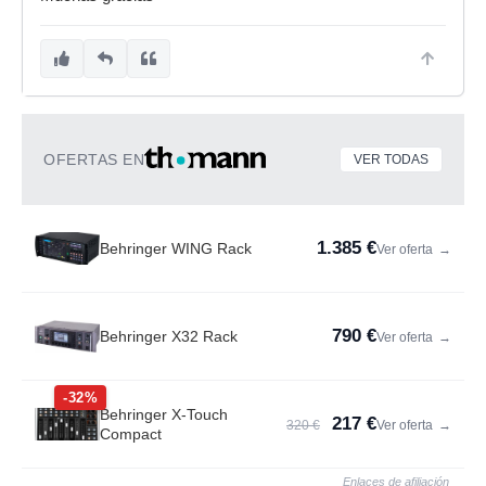
OFERTAS EN
VER TODAS
1.385 €
Behringer WING Rack
Ver oferta
→
790 €
Behringer X32 Rack
Ver oferta
→
-32%
Behringer X-Touch
217 €
320 €
Ver oferta
→
Compact
Enlaces de afiliación