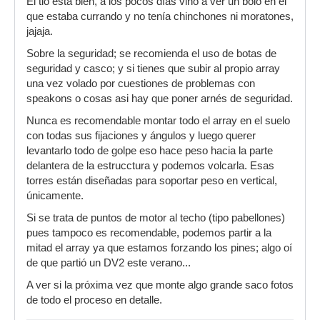
El tio está bien, a los pocos días vino a ver un bolo en el
que estaba currando y no tenía chinchones ni moratones,
jajaja.
Sobre la seguridad; se recomienda el uso de botas de
seguridad y casco; y si tienes que subir al propio array
una vez volado por cuestiones de problemas con
speakons o cosas asi hay que poner arnés de seguridad.
Nunca es recomendable montar todo el array en el suelo
con todas sus fijaciones y ángulos y luego querer
levantarlo todo de golpe eso hace peso hacia la parte
delantera de la estrucctura y podemos volcarla. Esas
torres están diseñadas para soportar peso en vertical,
únicamente.
Si se trata de puntos de motor al techo (tipo pabellones)
pues tampoco es recomendable, podemos partir a la
mitad el array ya que estamos forzando los pines; algo oí
de que partió un DV2 este verano...
A ver si la próxima vez que monte algo grande saco fotos
de todo el proceso en detalle.