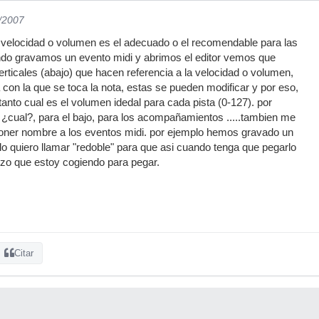
0/2007
 velocidad o volumen es el adecuado o el recomendable para las
ando gravamos un evento midi y abrimos el editor vemos que
rticales (abajo) que hacen referencia a la velocidad o volumen,
za con la que se toca la nota, estas se pueden modificar y por eso,
anto cual es el volumen idedal para cada pista (0-127). por
a ¿cual?, para el bajo, para los acompañamientos .....tambien me
oner nombre a los eventos midi. por ejemplo hemos gravado un
 lo quiero llamar "redoble" para que asi cuando tenga que pegarlo
ozo que estoy cogiendo para pegar.
Citar