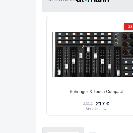
-3
Behringer X-Touch Compact
217 €
320 €
Ver oferta
→