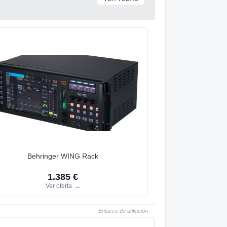
Behringer WING Rack
1.385 €
Ver oferta
→
Enlaces de afiliación