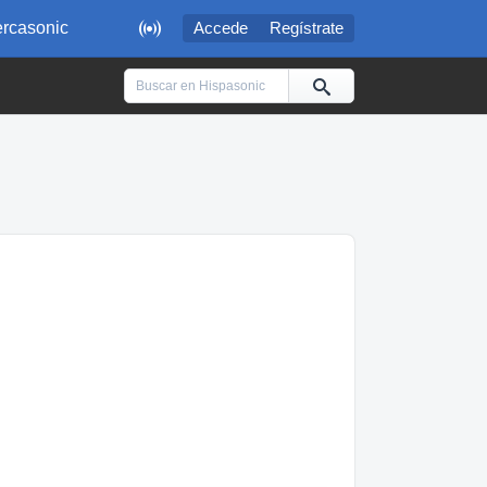

rcasonic
Accede
Regístrate