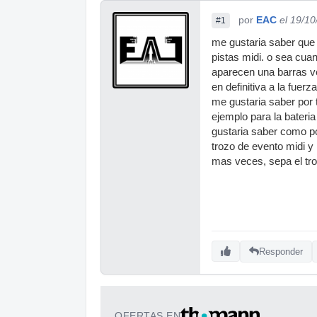
por
EAC
el 19/1
#1
me gustaria saber que
pistas midi. o sea cu
aparecen una barras ve
en definitiva a la fuer
me gustaria saber por t
ejemplo para la bateri
gustaria saber como p
trozo de evento midi y
mas veces, sepa el tr
Responder
OFERTAS EN