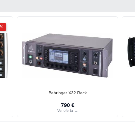
2%
Behringer X32 Rack
790 €
Ver oferta
→