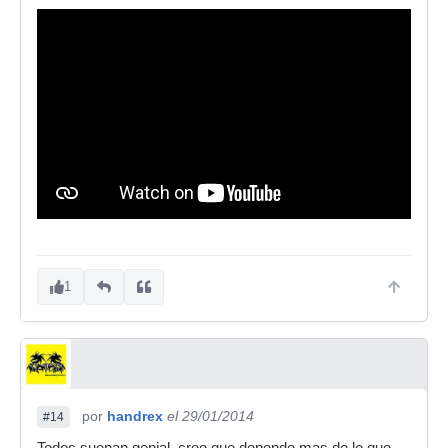
1
por
handrex
el 29/01/2014
#14