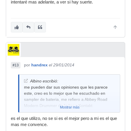
intentaré mas adelante, a ver si hay suerte.
por
handrex
el 29/01/2014
#13
Albino escribió:
me pueden dar sus opiniones que les parece
este, creo es lo mejor que he escuchado en
sampler de bateria, me refiero a Abbey Road
Modern Drummer de la linea Kontakt
Mostrar más
es el que utilizo, no se si es el mejor pero a mi es el que
mas me convence.