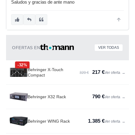
Saludos y gracias de ante mano
OFERTAS EN
VER TODAS
-32%
Behringer X-Touch
217 €
320 €
Ver oferta
→
Compact
790 €
Behringer X32 Rack
Ver oferta
→
1.385 €
Behringer WING Rack
Ver oferta
→