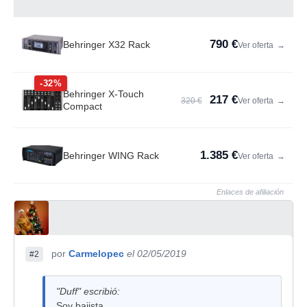
790 €
Behringer X32 Rack
Ver oferta
→
-32%
Behringer X-Touch
217 €
320 €
Ver oferta
→
Compact
1.385 €
Behringer WING Rack
Ver oferta
→
Enlaces de afiliación
por
Carmelopec
el 02/05/2019
#2
"Duff" escribió:
Soy bajista