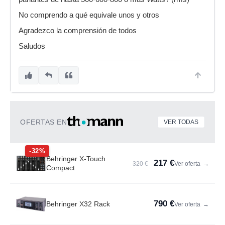
No comprendo a qué equivale unos y otros
Agradezco la comprensión de todos
Saludos
OFERTAS EN
VER TODAS
-32%
Behringer X-Touch
217 €
320 €
Ver oferta
→
Compact
790 €
Behringer X32 Rack
Ver oferta
→