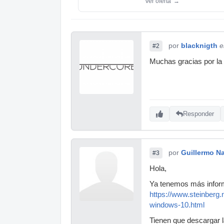
Ver oferta
→
por
blacknigth
e
#2
Muchas gracias por la 
Responder
por
Guillermo Na
#3
Hola,
Ya tenemos más informa
https://www.steinberg
windows-10.html
Tienen que descargar l