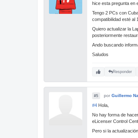
hice esta pregunta en e
Tengo 2 PCs con Cubase
compatibilidad esté al
Quiero actualizar la L
posteriormente restaura
Ando buscando informa
Saludos
Responder
por
Guillermo Na
#5
#4
Hola,
No hay forma de hacer 
eLicenser Control Cente
Pero si la actualizació