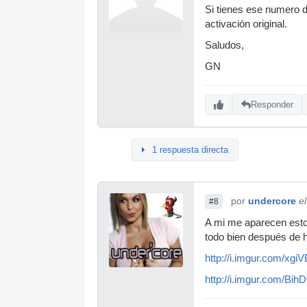
Si tienes ese numero d
activación original.
Saludos,
GN
Responder
1 respuesta directa
por
undercore
e
#8
A mi me aparecen esto
todo bien después de 
http://i.imgur.com/xg
http://i.imgur.com/Bih