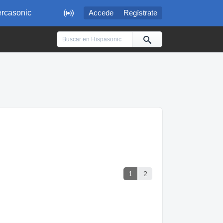

rcasonic
Accede
Regístrate
1
2