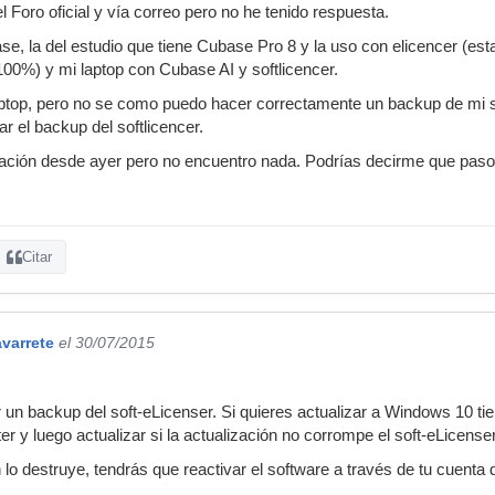
l Foro oficial y vía correo pero no he tenido respuesta.
, la del estudio que tiene Cubase Pro 8 y la uso con elicencer (esta
 100%) y mi laptop con Cubase AI y softlicencer.
aptop, pero no se como puedo hacer correctamente un backup de mi s
r el backup del softlicencer.
ción desde ayer pero no encuentro nada. Podrías decirme que pas
Citar
varrete
el 30/07/2015
un backup del soft-eLicenser. Si quieres actualizar a Windows 10 tie
r y luego actualizar si la actualización no corrompe el soft-eLicense
n lo destruye, tendrás que reactivar el software a través de tu cuenta