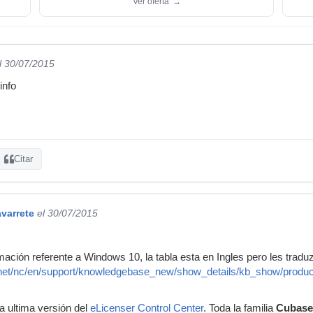
Ver oferta
→
l 30/07/2015
info
Citar
varrete
el 30/07/2015
ción referente a Windows 10, la tabla esta en Ingles pero les tradu
.net/nc/en/support/knowledgebase_new/show_details/kb_show/product-c
a ultima versión del
eLicenser Control Center
. Toda la familia
Cubase