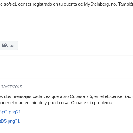
e soft-eLicenser registrado en tu cuenta de MySteinberg, no. También
Citar
l 30/07/2015
s dos mensajes cada vez que abro Cubase 7.5, en el eLicenser (actua
hacer el mantenimiento y puedo usar Cubase sin problema
iVBpO.png?1
DtD5.png?1