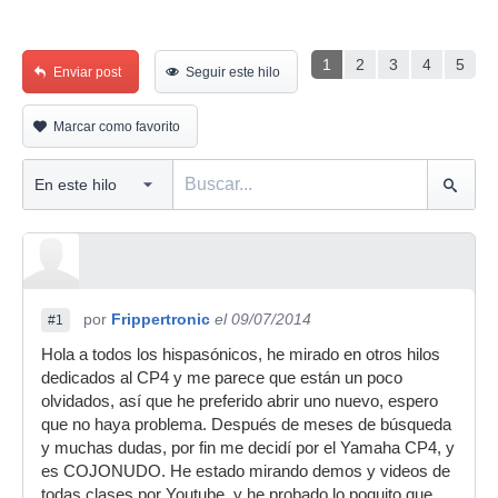
1
2
3
4
5
Enviar post
Seguir este hilo
Marcar como favorito
por
Frippertronic
el 09/07/2014
#1
Hola a todos los hispasónicos, he mirado en otros hilos
dedicados al CP4 y me parece que están un poco
olvidados, así que he preferido abrir uno nuevo, espero
que no haya problema. Después de meses de búsqueda
y muchas dudas, por fin me decidí por el Yamaha CP4, y
es COJONUDO. He estado mirando demos y videos de
todas clases por Youtube, y he probado lo poquito que