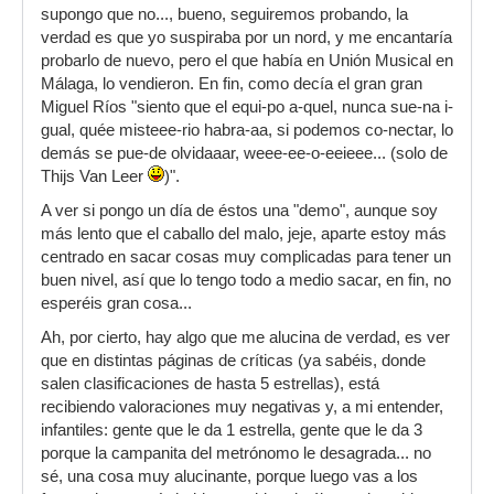
supongo que no..., bueno, seguiremos probando, la
verdad es que yo suspiraba por un nord, y me encantaría
probarlo de nuevo, pero el que había en Unión Musical en
Málaga, lo vendieron. En fin, como decía el gran gran
Miguel Ríos "siento que el equi-po a-quel, nunca sue-na i-
gual, quée misteee-rio habra-aa, si podemos co-nectar, lo
demás se pue-de olvidaaar, weee-ee-o-eeieee... (solo de
Thijs Van Leer
)".
A ver si pongo un día de éstos una "demo", aunque soy
más lento que el caballo del malo, jeje, aparte estoy más
centrado en sacar cosas muy complicadas para tener un
buen nivel, así que lo tengo todo a medio sacar, en fin, no
esperéis gran cosa...
Ah, por cierto, hay algo que me alucina de verdad, es ver
que en distintas páginas de críticas (ya sabéis, donde
salen clasificaciones de hasta 5 estrellas), está
recibiendo valoraciones muy negativas y, a mi entender,
infantiles: gente que le da 1 estrella, gente que le da 3
porque la campanita del metrónomo le desagrada... no
sé, una cosa muy alucinante, porque luego vas a los