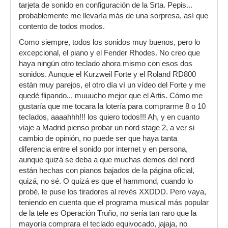
tarjeta de sonido en configuración de la Srta. Pepis...
probablemente me llevaría más de una sorpresa, así que
contento de todos modos.
Como siempre, todos los sonidos muy buenos, pero lo
excepcional, el piano y el Fender Rhodes. No creo que
haya ningún otro teclado ahora mismo con esos dos
sonidos. Aunque el Kurzweil Forte y el Roland RD800
están muy parejos, el otro día ví un vídeo del Forte y me
quedé flipando... muuucho mejor que el Artis. Cómo me
gustaría que me tocara la lotería para comprarme 8 o 10
teclados, aaaahhh!!! los quiero todos!!! Ah, y en cuanto
viaje a Madrid pienso probar un nord stage 2, a ver si
cambio de opinión, no puede ser que haya tanta
diferencia entre el sonido por internet y en persona,
aunque quizá se deba a que muchas demos del nord
están hechas con pianos bajados de la página oficial,
quizá, no sé. O quizá es que el hammond, cuando lo
probé, le puse los tiradores al revés XXDDD. Pero vaya,
teniendo en cuenta que el programa musical más popular
de la tele es Operación Truño, no sería tan raro que la
mayoría comprara el teclado equivocado, jajaja, no