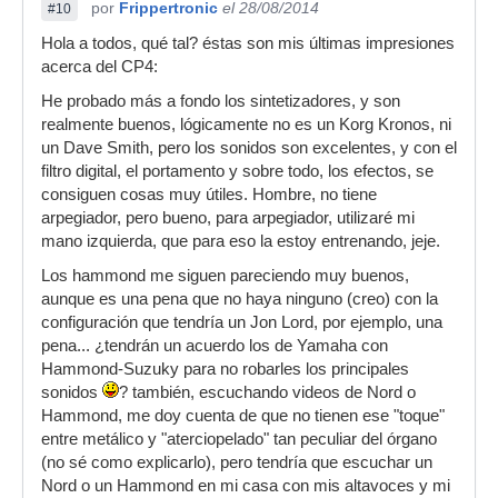
por
Frippertronic
el 28/08/2014
#10
Hola a todos, qué tal? éstas son mis últimas impresiones
acerca del CP4:
He probado más a fondo los sintetizadores, y son
realmente buenos, lógicamente no es un Korg Kronos, ni
un Dave Smith, pero los sonidos son excelentes, y con el
filtro digital, el portamento y sobre todo, los efectos, se
consiguen cosas muy útiles. Hombre, no tiene
arpegiador, pero bueno, para arpegiador, utilizaré mi
mano izquierda, que para eso la estoy entrenando, jeje.
Los hammond me siguen pareciendo muy buenos,
aunque es una pena que no haya ninguno (creo) con la
configuración que tendría un Jon Lord, por ejemplo, una
pena... ¿tendrán un acuerdo los de Yamaha con
Hammond-Suzuky para no robarles los principales
sonidos
? también, escuchando videos de Nord o
Hammond, me doy cuenta de que no tienen ese "toque"
entre metálico y "aterciopelado" tan peculiar del órgano
(no sé como explicarlo), pero tendría que escuchar un
Nord o un Hammond en mi casa con mis altavoces y mi