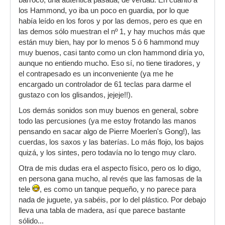
barroco, una auténtica pasada, de verdad. En cuanto a
los Hammond, yo iba un poco en guardia, por lo que
había leído en los foros y por las demos, pero es que en
las demos sólo muestran el nº 1, y hay muchos más que
están muy bien, hay por lo menos 5 ó 6 hammond muy
muy buenos, casi tanto como un clon hammond diría yo,
aunque no entiendo mucho. Eso sí, no tiene tiradores, y
el contrapesado es un inconveniente (ya me he
encargado un controlador de 61 teclas para darme el
gustazo con los glisandos, jejeje!!).
Los demás sonidos son muy buenos en general, sobre
todo las percusiones (ya me estoy frotando las manos
pensando en sacar algo de Pierre Moerlen's Gong!), las
cuerdas, los saxos y las baterías. Lo más flojo, los bajos
quizá, y los sintes, pero todavía no lo tengo muy claro.
Otra de mis dudas era el aspecto físico, pero os lo digo,
en persona gana mucho, al revés que las famosas de la
tele
, es como un tanque pequeño, y no parece para
nada de juguete, ya sabéis, por lo del plástico. Por debajo
lleva una tabla de madera, así que parece bastante
sólido...