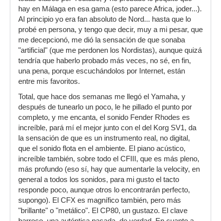
hay en Málaga en esa gama (esto parece Africa, joder...).
Al principio yo era fan absoluto de Nord... hasta que lo
probé en persona, y tengo que decir, muy a mi pesar, que
me decepcionó, me dió la sensación de que sonaba
"artificial" (que me perdonen los Nordistas), aunque quizá
tendría que haberlo probado más veces, no sé, en fin,
una pena, porque escuchándolos por Internet, están
entre mis favoritos.
Total, que hace dos semanas me llegó el Yamaha, y
después de tunearlo un poco, le he pillado el punto por
completo, y me encanta, el sonido Fender Rhodes es
increíble, pará mí el mejor junto con el del Korg SV1, da
la sensación de que es un instrumento real, no digital,
que el sonido flota en el ambiente. El piano acústico,
increíble también, sobre todo el CFIII, que es más pleno,
más profundo (eso sí, hay que aumentarle la velocity, en
general a todos los sonidos, para mi gusto el tacto
responde poco, aunque otros lo encontrarán perfecto,
supongo). El CFX es magnífico también, pero más
"brillante" o "metálico". El CP80, un gustazo. El clave