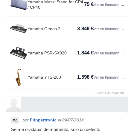
Yamaha Music Stand for CP4
75 €
Ver en thomann
→
/ CP40
3.849 €
Yamaha Genos 2
Ver en thomann
→
1.844 €
Yamaha PSR-SX920
Ver en thomann
→
1.598 €
Yamaha YTS-280
Ver en thomann
→
Enlaces de afiliación
por
Frippertronic
el 09/07/2014
#2
Se me olvidaba! de momento, sólo un defecto