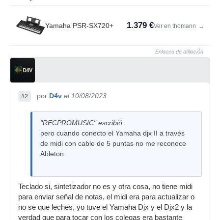
1.379 €
Yamaha PSR-SX720+
Ver en thomann
→
Enlaces de afiliación
por
D4v
el 10/08/2023
#2
"RECPROMUSIC" escribió:
pero cuando conecto el Yamaha djx II a través
de midi con cable de 5 puntas no me reconoce
Ableton
Teclado si, sintetizador no es y otra cosa, no tiene midi
para enviar señal de notas, el midi era para actualizar o
no se que leches, yo tuve el Yamaha Djx y el Djx2 y la
verdad que para tocar con los colegas era bastante