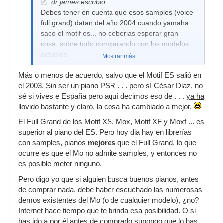
dr james escribió:
Debes tener en cuenta que esos samples (voice
full grand) datan del año 2004 cuando yamaha
saco el motif es... no deberias esperar gran
cosa, sobre todo comparando con los modelos
actuales.
Mostrar más
Más o menos de acuerdo, salvo que el Motif ES salió en
el 2003. Sin ser un piano PSR . . . pero sí César Diaz, no
sé si vives e España pero aquí decimos eso de . . .
ya ha
llovido bastante
y claro, la cosa ha cambiado a mejor.
El Full Grand de los Motif XS, Mox, Motif XF y Moxf ... es
superior al piano del ES. Pero hoy dia hay en librerías
con samples, pianos
mejores
que el Full Grand, lo que
ocurre es que el Mo no admite samples, y entonces no
es posible meter ninguno.
Pero digo yo que si alguien busca buenos pianos, antes
de comprar nada, debe haber escuchado las numerosas
demos existentes del Mo (o de cualquier modelo), ¿no?
Internet hace tiempo que te brinda esa posibilidad. O si
has ido a por él antes de comprarlo supongo que lo has