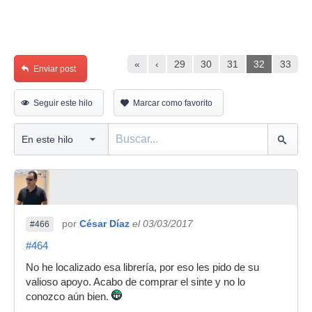
«
‹
29
30
31
32
33
Enviar post
Seguir este hilo
Marcar como favorito
por
César Díaz
el 03/03/2017
#466
#464
No he localizado esa librería, por eso les pido de su
valioso apoyo. Acabo de comprar el sinte y no lo
conozco aún bien.