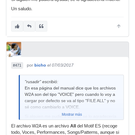
Un saludo.
por
bicho
el 07/03/2017
#471
"rusadir" escribió:
En esa página del manual dice que los archivos
W2A son del tipo "VOICE" pero cuando lo voy a
cargar por defecto se va al tipo "FILE ALL" y no
sé como cambiarlo a VOICE.
Mostrar más
Si alguien me pudiera ayudar, se lo agradecería
mucho.
El archivo W2A es un archivo
All
del Motif ES (recoge
todo, Voces, Performances, Songs/Patterns, aunque si