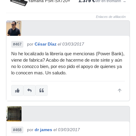
1.379 €
Yamaha PSR-SX720+
Ver en thomann
→
Enlaces de afiliación
por
César Díaz
el 03/03/2017
#467
No he localizado la librería que mencionas (Power Bank),
viene de fabrica? Acabo de hacerme de este sinte y aún
no lo conozco bien, por eso pido el apoyo de quienes ya
lo conocen mas. Un saludo.
por
dr james
el 03/03/2017
#468