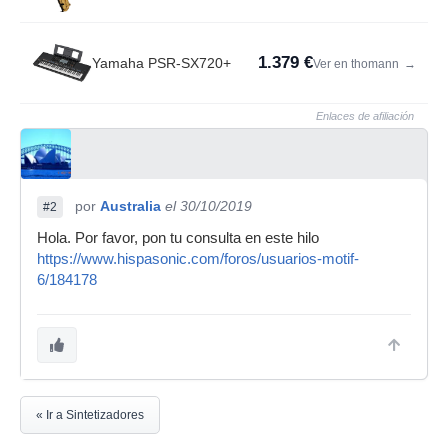
1.379 €
Yamaha PSR-SX720+
Ver en thomann
→
Enlaces de afiliación
por
Australia
el 30/10/2019
#2
Hola. Por favor, pon tu consulta en este hilo
https://www.hispasonic.com/foros/usuarios-motif-
6/184178
« Ir a Sintetizadores