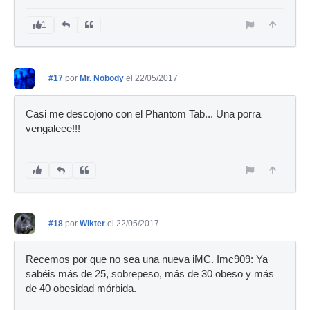
1
#17
por
Mr. Nobody
el 22/05/2017
Casi me descojono con el Phantom Tab... Una porra
vengaleee!!!
#18
por
Wikter
el 22/05/2017
Recemos por que no sea una nueva iMC. Imc909: Ya
sabéis más de 25, sobrepeso, más de 30 obeso y más
de 40 obesidad mórbida.