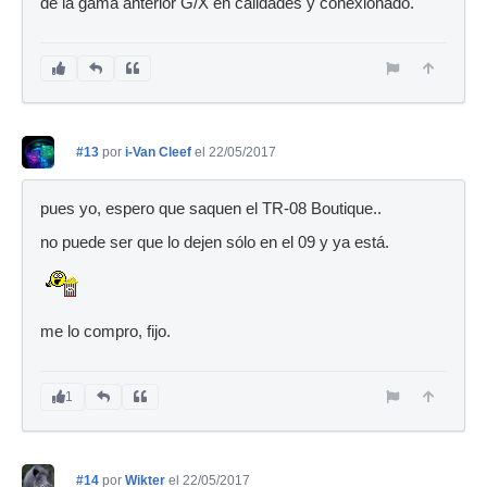
de la gama anterior G/X en calidades y conexionado.
#13
por
i-Van Cleef
el 22/05/2017
pues yo, espero que saquen el TR-08 Boutique..
no puede ser que lo dejen sólo en el 09 y ya está.
me lo compro, fijo.
1
#14
por
Wikter
el 22/05/2017