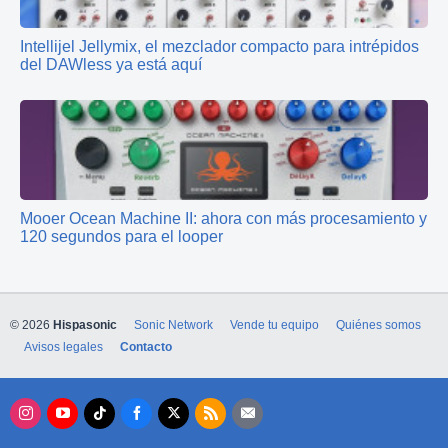
Intellijel Jellymix, el mezclador compacto para intrépidos
del DAWless ya está aquí
Mooer Ocean Machine II: ahora con más procesamiento y
120 segundos para el looper
© 2026
Hispasonic
Sonic Network
Vende tu equipo
Quiénes somos
Avisos legales
Contacto