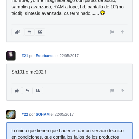
Hombre, yo me imaginaba algo con pistas de audio,
sampling avanzado, RAM a tope, hd, pantalla de 10"(no
táctil), sintesis avanzada, os terminado.......
1
#21
por
Estebanse
el 22/05/2017
Sh101 o mc202 !
#22
por
SOHAM
el 22/05/2017
lo único que tienen que hacer es dar un servicio técnico
en condiciones, que corrija los fallos de los productos