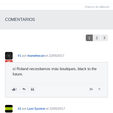
Enlaces de afiliación
COMENTARIOS
1
2
3
#1
por
manwhocan
el 22/05/2017
Ban
sí Roland necesitamos más boutiques, black to the
future.
2
#2
por
Last System
el 22/05/2017