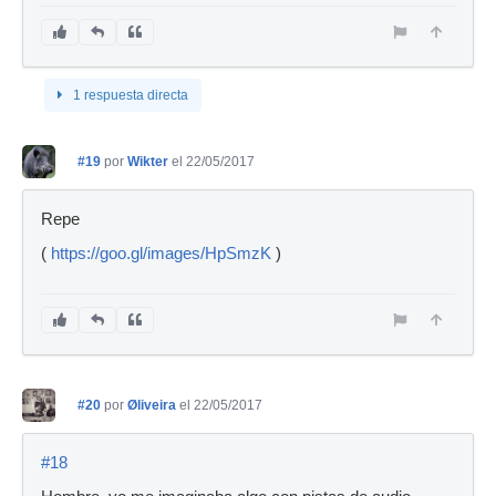
1 respuesta directa
#19
por
Wikter
el 22/05/2017
Repe
(
https://goo.gl/images/HpSmzK
)
#20
por
Øliveira
el 22/05/2017
#18