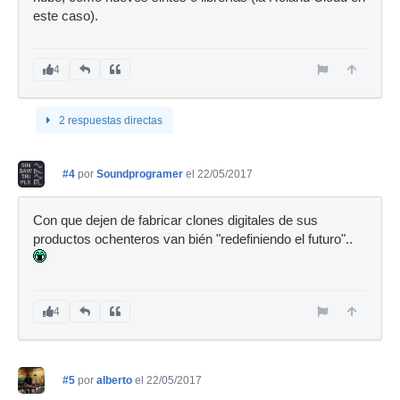
este caso).
4
2 respuestas directas
#4
por
Soundprogramer
el 22/05/2017
Con que dejen de fabricar clones digitales de sus
productos ochenteros van bién "redefiniendo el futuro"..
4
#5
por
alberto
el 22/05/2017