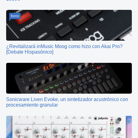
foros
¿Revitalizará inMusic Moog como hizo con Akai Pro?
[Debate Hispasónico]
Sonicware Liven Evoke, un sintetizador acustrónico con
procesamiento granular