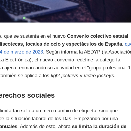
al que se sustenta en el nuevo
Convenio colectivo estatal
, discotecas, locales de ocio y espectáculos de España
,
qu
24 de marzo de 2023
. Según informa la AEDYP (la Asociació
 Electrónica), el nuevo convenio redefine la categoría
ta ajena, enmarcando su actividad en el “grupo profesional 1
también se aplica a los
light jockeys
y
video jockeys
.
erechos sociales
imita tan solo a un mero cambio de etiqueta, sino que
de la situación laboral de los DJs. Empezando por una
 anuales
. Además de esto, ahora
se limita la duración de