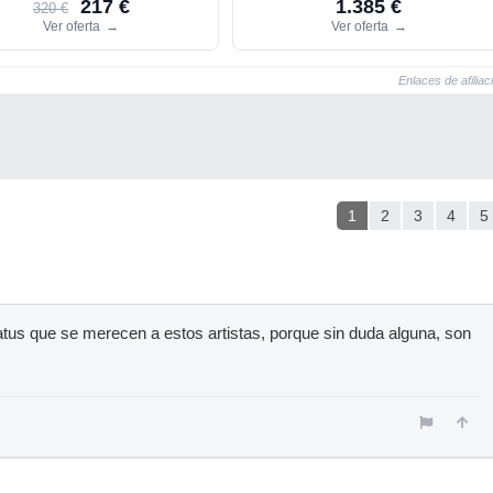
217 €
1.385 €
320 €
Ver oferta
→
Ver oferta
→
Enlaces de afiliac
1
2
3
4
5
status que se merecen a estos artistas, porque sin duda alguna, son