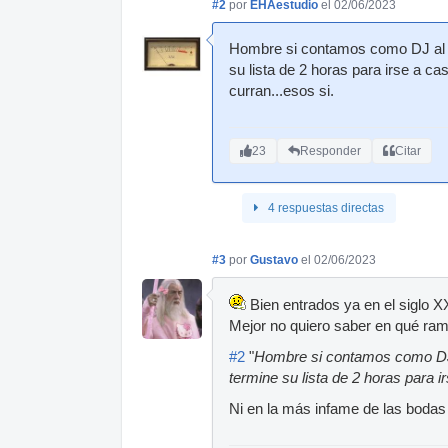
#2
por
EHAestudio
el 02/06/2023
Hombre si contamos como DJ al q
su lista de 2 horas para irse a ca
curran...esos si.
23
Responder
Citar
4 respuestas directas
#3
por
Gustavo
el 02/06/2023
Bien entrados ya en el siglo X
Mejor no quiero saber en qué rama
#2
"
Hombre si contamos como DJ a
termine su lista de 2 horas para ir
Ni en la más infame de las bodas