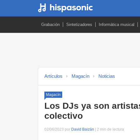
Grabación
Sintetizadores
Informática musical
Artículos
Magacín
Noticias
Magacín
Los DJs ya son artist
colectivo
02/06/2023 por
David Baizán
| 2 min de lectura