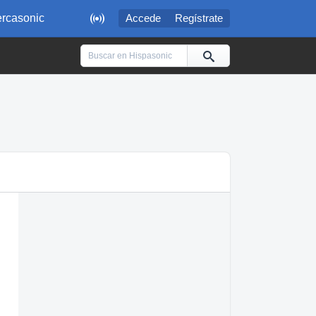

rcasonic
Accede
Regístrate