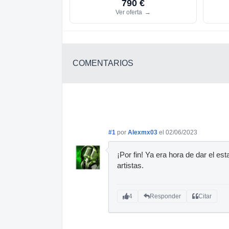
790 €
Ver oferta
→
COMENTARIOS
#1
por
Alexmx03
el 02/06/2023
¡Por fin! Ya era hora de dar el e
artistas.
4
Responder
Citar