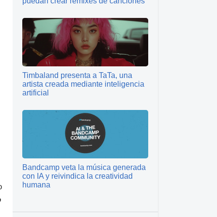
puedan crear remixes de canciones
Timbaland presenta a TaTa, una
artista creada mediante inteligencia
artificial
Bandcamp veta la música generada
con IA y reivindica la creatividad
humana
o
o