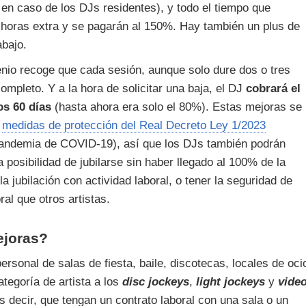
en caso de los DJs residentes), y todo el tiempo que
 horas extra y se pagarán al 150%. Hay también un plus de
abajo.
enio recoge que cada sesión, aunque solo dure dos o tres
ompleto. Y a la hora de solicitar una baja, el DJ
cobrará el
os 60 días
(hasta ahora era solo el 80%). Estas mejoras se
s
medidas de protección del Real Decreto Ley 1/2023
 pandemia de COVID-19), así que los DJs también podrán
a posibilidad de jubilarse sin haber llegado al 100% de la
a jubilación con actividad laboral, o tener la seguridad de
al que otros artistas.
ejoras?
ersonal de salas de fiesta, baile, discotecas, locales de oci
tegoría de artista a los
disc jockeys
,
light jockeys
y
vide
s decir, que tengan un contrato laboral con una sala o un