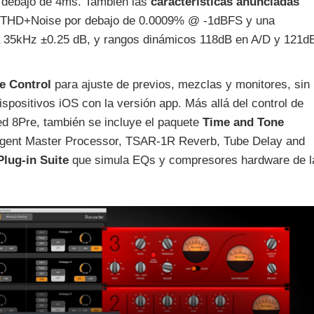
 debajo de 4ms. También las
características anunciadas
un THD+Noise por debajo de 0.0009% @ -1dBFS y una
a 35kHz ±0.25 dB, y rangos dinámicos 118dB en A/D y 121d
te Control
para ajuste de previos, mezclas y monitores, sin
ispositivos iOS con la versión app. Más allá del control de
ed 8Pre, también se incluye el paquete
Time and Tone
igent Master Processor, TSAR-1R Reverb, Tube Delay and
Plug-in Suite
que simula EQs y compresores hardware de l