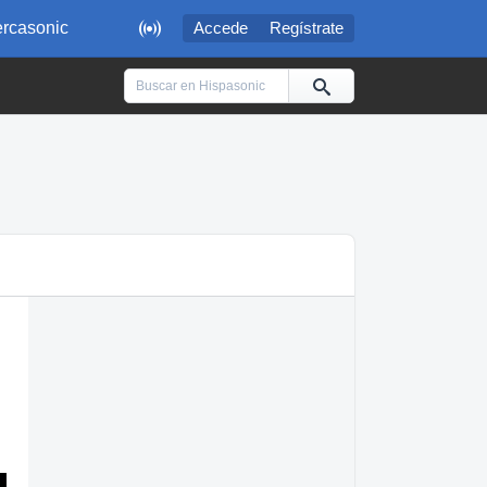

rcasonic
Accede
Regístrate