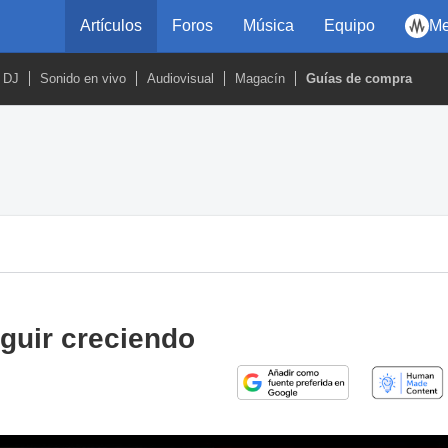
Artículos
Foros
Música
Equipo
Me
DJ
Sonido en vivo
Audiovisual
Magacín
Guías de compra
eguir creciendo