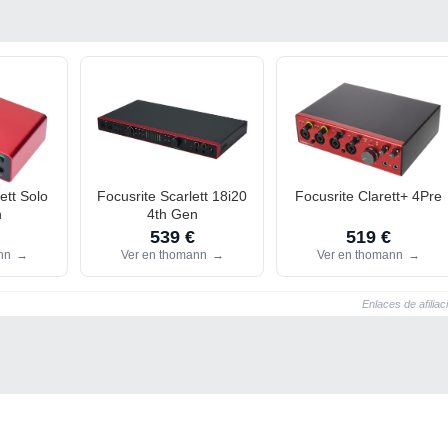
ett Solo
Focusrite Scarlett 18i20
Focusrite Clarett+ 4Pre
n
4th Gen
539 €
519 €
ann
→
Ver en thomann
→
Ver en thomann
→
Enlaces de afiliac