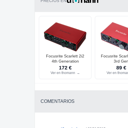
PRECIOS EN
Focusrite Scarlett 2i2
Focusrite Scarl
4th Generation
3rd Ge
172 €
89 €
Ver en thomann
→
Ver en thom
COMENTARIOS