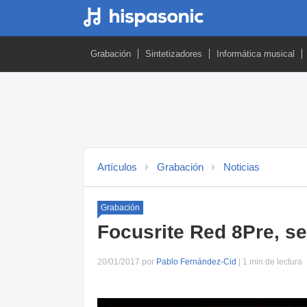
Grabación
Sintetizadores
Informática musical
Artículos
Grabación
Noticias
Grabación
Focusrite Red 8Pre, s
20/01/2017 por
Pablo Fernández-Cid
| 1 min de lectura