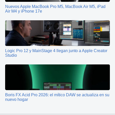
Nuevos Apple MacBook Pro M5, MacBook Air M5, iPad
Air M4 y iPhone 17e
Logic Pro 12 y MainStage 4 llegan junto a Apple Creator
Studio
Boris FX Acid Pro 2026: el mítico DAW se actualiza en su
nuevo hogar