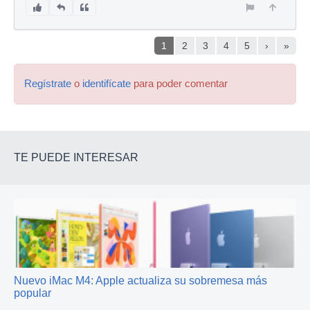
1
2
3
4
5
›
»
Regístrate
o
identifícate
para poder comentar
TE PUEDE INTERESAR
Nuevo iMac M4: Apple actualiza su sobremesa más
popular