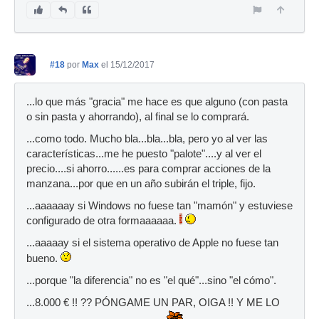
#18
por
Max
el 15/12/2017
...lo que más "gracia" me hace es que alguno (con pasta
o sin pasta y ahorrando), al final se lo comprará.
...como todo. Mucho bla...bla...bla, pero yo al ver las
características...me he puesto "palote"....y al ver el
precio....si ahorro......es para comprar acciones de la
manzana...por que en un año subirán el triple, fijo.
...aaaaaay si Windows no fuese tan "mamón" y estuviese
configurado de otra formaaaaaa.
...aaaaay si el sistema operativo de Apple no fuese tan
bueno.
...porque "la diferencia" no es "el qué"...sino "el cómo".
...8.000 € !! ?? PÓNGAME UN PAR, OIGA !! Y ME LO