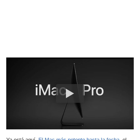
Ya está aquí.
El Mac más potente hasta la fecha
, el