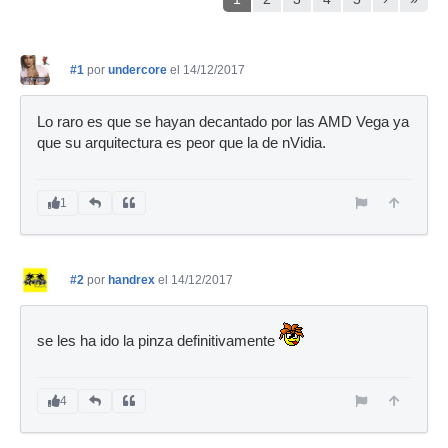
#1
por
undercore
el 14/12/2017
Lo raro es que se hayan decantado por las AMD Vega ya
que su arquitectura es peor que la de nVidia.
1
#2
por
handrex
el 14/12/2017
se les ha ido la pinza definitivamente
4