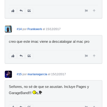
#14
por
Frankwerk
el 15/12/2017
creo que este imac viene a descatalogar al mac pro
#15
por
marianogarcia
el 15/12/2017
Señores, no sé de que se asustan. Incluye Pages y
GarageBand!!!