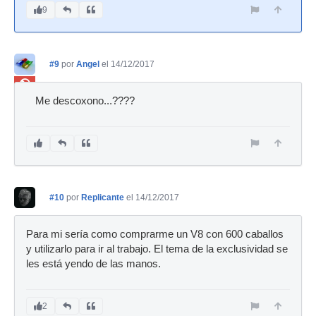
9
#9
por
Angel
el 14/12/2017
Ban
Me descoxono...????
#10
por
Replicante
el 14/12/2017
Para mi sería como comprarme un V8 con 600 caballos
y utilizarlo para ir al trabajo. El tema de la exclusividad se
les está yendo de las manos.
2