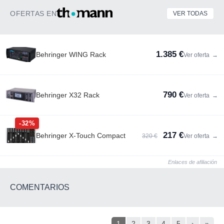
OFERTAS EN
VER TODAS
1.385 €
Behringer WING Rack
Ver oferta
→
790 €
Behringer X32 Rack
Ver oferta
→
-32%
217 €
Behringer X-Touch Compact
320 €
Ver oferta
→
Enlaces de afiliación
COMENTARIOS
1
2
3
4
5
›
»