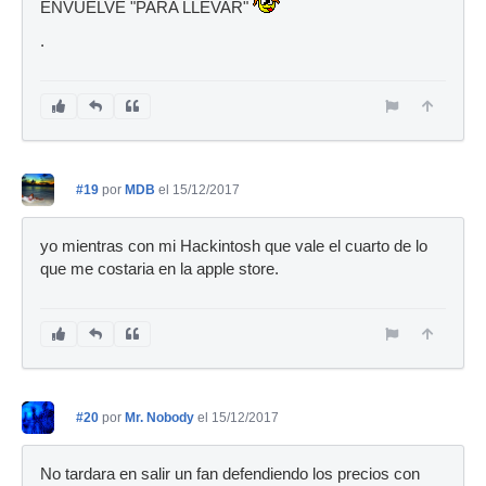
ENVUELVE "PARA LLEVAR"
.
#19
por
MDB
el 15/12/2017
yo mientras con mi Hackintosh que vale el cuarto de lo
que me costaria en la apple store.
#20
por
Mr. Nobody
el 15/12/2017
No tardara en salir un fan defendiendo los precios con