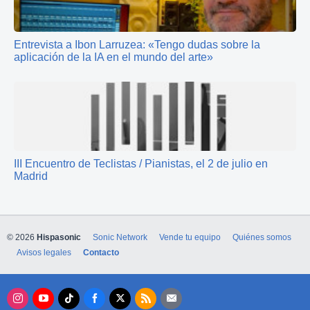
Entrevista a Ibon Larruzea: «Tengo dudas sobre la
aplicación de la IA en el mundo del arte»
III Encuentro de Teclistas / Pianistas, el 2 de julio en
Madrid
© 2026
Hispasonic
Sonic Network
Vende tu equipo
Quiénes somos
Avisos legales
Contacto