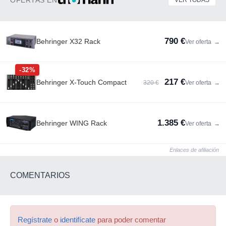
OFERTAS EN
VER TODAS
790 €
Behringer X32 Rack
Ver oferta
→
-32%
217 €
Behringer X-Touch Compact
320 €
Ver oferta
→
1.385 €
Behringer WING Rack
Ver oferta
→
Enlaces de afiliación
COMENTARIOS
Regístrate
o
identifícate
para poder comentar