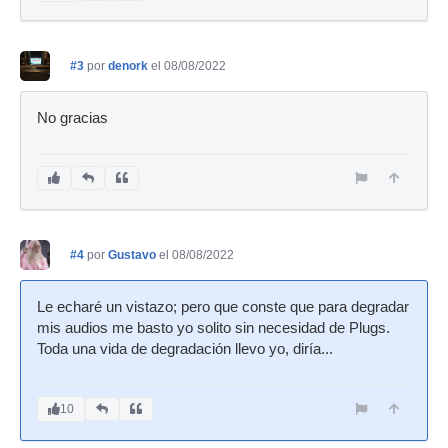
#3
por
denork
el 08/08/2022
No gracias
#4
por
Gustavo
el 08/08/2022
Le echaré un vistazo; pero que conste que para degradar
mis audios me basto yo solito sin necesidad de Plugs.
Toda una vida de degradación llevo yo, diría...
10