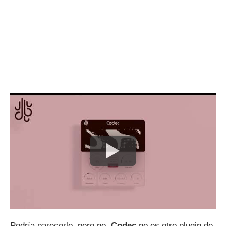
Podría parecerlo, pero no.
Codec
no es otro plugin de