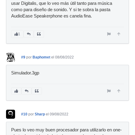
usar Digitalis, que lo veo más útil tanto para música
como para diseño de sonido. Y si te sobra la pasta
AudioEase Speakerphone es canela fina.
1
#9
por
Baphomet
el 08/08/2022
Simulador.3gp
#10
por
Sharp
el 09/08/2022
Pues lo veo muy buen procesador para utilizarlo en one-