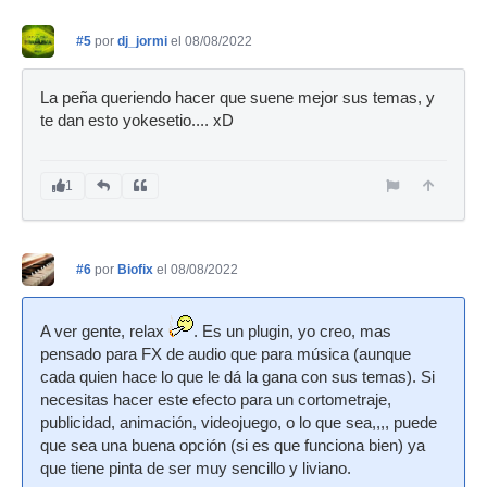
#5
por
dj_jormi
el 08/08/2022
La peña queriendo hacer que suene mejor sus temas, y
te dan esto yokesetio.... xD
1
#6
por
Biofix
el 08/08/2022
A ver gente, relax
. Es un plugin, yo creo, mas
pensado para FX de audio que para música (aunque
cada quien hace lo que le dá la gana con sus temas). Si
necesitas hacer este efecto para un cortometraje,
publicidad, animación, videojuego, o lo que sea,,,, puede
que sea una buena opción (si es que funciona bien) ya
que tiene pinta de ser muy sencillo y liviano.