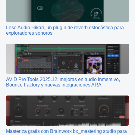
Lese Audio Hikari, un plugin de reverb estocástica para
exploradores sonoros
AVID Pro Tools 2025.12: mejoras en audio inmersivo,
Bounce Factory y nuevas integraciones ARA
Masteriza gratis con Brainworx bx_mastering studio para