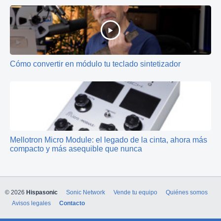
Cómo convertir en módulo tu teclado sintetizador
Mellotron Micro Module: el legado de la cinta, ahora más
compacto y más asequible que nunca
© 2026
Hispasonic
Sonic Network
Vende tu equipo
Quiénes somos
Avisos legales
Contacto