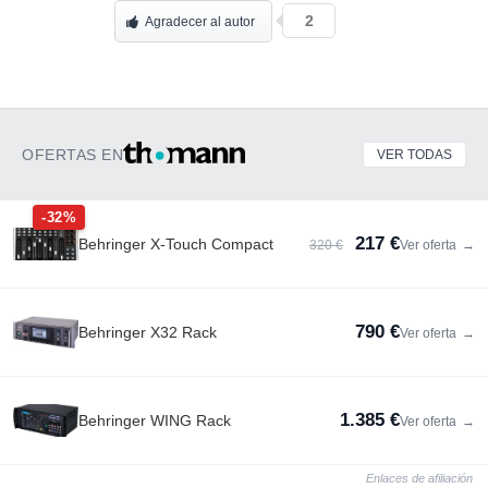
2
Agradecer al autor
OFERTAS EN
VER TODAS
-32%
217 €
Behringer X-Touch Compact
320 €
Ver oferta
→
790 €
Behringer X32 Rack
Ver oferta
→
1.385 €
Behringer WING Rack
Ver oferta
→
Enlaces de afiliación