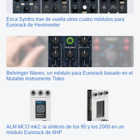
Erica Synths trae de vuelta otros cuatro módulos para
Eurorack de Hexinverter
Behringer Waves, un módulo para Eurorack basado en el
Mutable Instruments Tides
ALM MCO mk2: la síntesis de los 90 y los 2000 en un
módulo Eurorack de 6HP