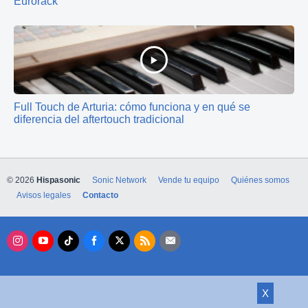
Eurorack
Full Touch de Arturia: cómo funciona y en qué se
diferencia del aftertouch tradicional
© 2026
Hispasonic
Sonic Network
Vende tu equipo
Quiénes somos
Avisos legales
Contacto
X