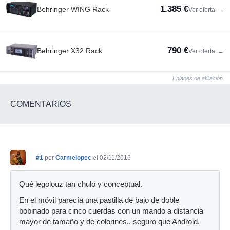
1.385 €
Behringer WING Rack
Ver oferta
→
790 €
Behringer X32 Rack
Ver oferta
→
Enlaces de afiliación
COMENTARIOS
#1
por
Carmelopec
el 02/11/2016
Qué legolouz tan chulo y conceptual.
En el móvil parecía una pastilla de bajo de doble
bobinado para cinco cuerdas con un mando a distancia
mayor de tamaño y de colorines,. seguro que Android.