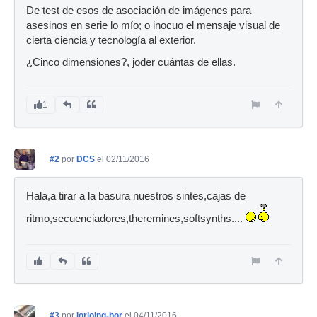
De test de esos de asociación de imágenes para
asesinos en serie lo mío; o inocuo el mensaje visual de
cierta ciencia y tecnología al exterior.
¿Cinco dimensiones?, joder cuántas de ellas.
1
#2
por
DCS
el 02/11/2016
Hala,a tirar a la basura nuestros sintes,cajas de
ritmo,secuenciadores,theremines,softsynths....
#3
por
jorioing-bor
el 04/11/2016