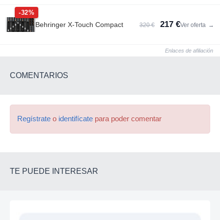
-32%
217 €
Behringer X-Touch Compact
320 €
Ver oferta
→
Enlaces de afiliación
COMENTARIOS
Regístrate
o
identifícate
para poder comentar
TE PUEDE INTERESAR