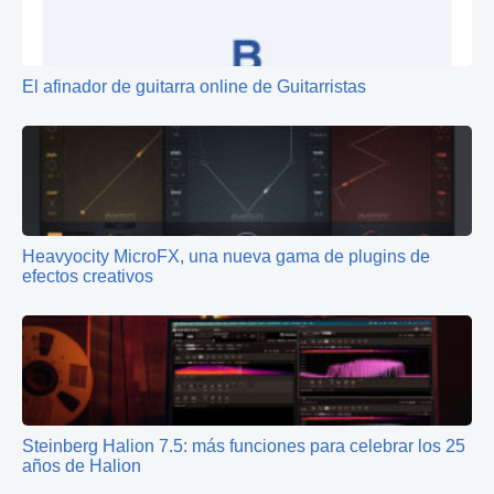
El afinador de guitarra online de Guitarristas
Heavyocity MicroFX, una nueva gama de plugins de
efectos creativos
Steinberg Halion 7.5: más funciones para celebrar los 25
años de Halion