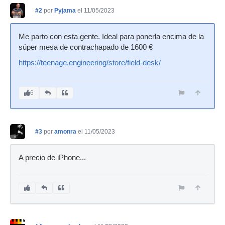
#2
por
Pyjama
el 11/05/2023
Me parto con esta gente. Ideal para ponerla encima de la
súper mesa de contrachapado de 1600 €
https://teenage.engineering/store/field-desk/
6
#3
por
amonra
el 11/05/2023
A precio de iPhone...