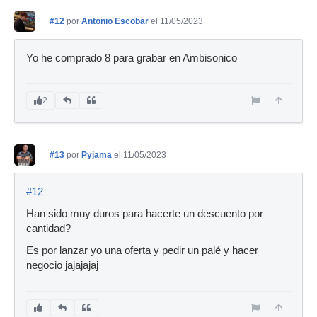
#12
por
Antonio Escobar
el 11/05/2023
Yo he comprado 8 para grabar en Ambisonico
2
#13
por
Pyjama
el 11/05/2023
#12
Han sido muy duros para hacerte un descuento por
cantidad?
Es por lanzar yo una oferta y pedir un palé y hacer
negocio jajajajaj