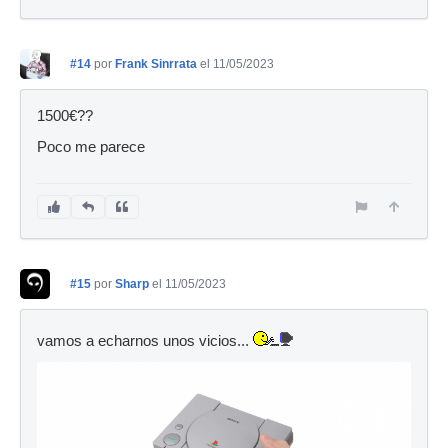
#14
por
Frank Sinrrata
el 11/05/2023
1500€??
Poco me parece
#15
por
Sharp
el 11/05/2023
vamos a echarnos unos vicios...