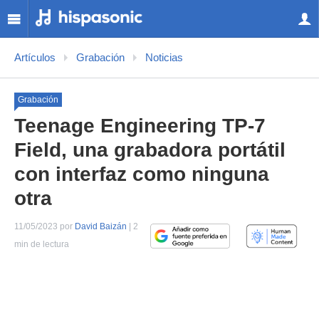
Artículos
Grabación
Noticias
Grabación
Teenage Engineering TP-7
Field, una grabadora portátil
con interfaz como ninguna
otra
11/05/2023 por
David Baizán
| 2
min de lectura