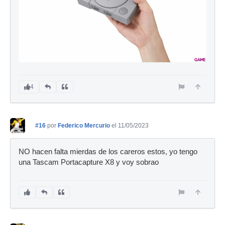
4
#16
por
Federico Mercurio
el 11/05/2023
NO hacen falta mierdas de los careros estos, yo tengo
una Tascam Portacapture X8 y voy sobrao