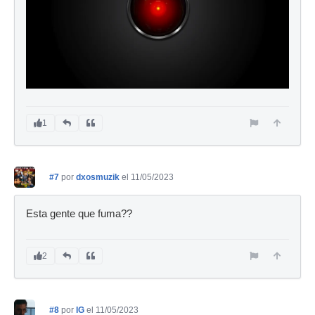
1
#7
por
dxosmuzik
el 11/05/2023
Esta gente que fuma??
2
#8
por
IG
el 11/05/2023