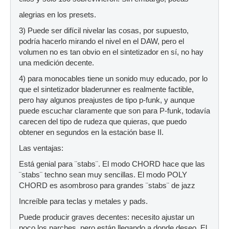
alegrias en los presets.
3) Puede ser difícil nivelar las cosas, por supuesto,
podría hacerlo mirando el nivel en el DAW, pero el
volumen no es tan obvio en el sintetizador en sí, no hay
una medición decente.
4) para monocables tiene un sonido muy educado, por lo
que el sintetizador bladerunner es realmente factible,
pero hay algunos preajustes de tipo p-funk, y aunque
puede escuchar claramente que son para P-funk, todavía
carecen del tipo de rudeza que quieras, que puedo
obtener en segundos en la estación base II.
Las ventajas:
Está genial para ¨stabs¨. El modo CHORD hace que las
¨stabs¨ techno sean muy sencillas. El modo POLY
CHORD es asombroso para grandes ¨stabs¨ de jazz
Increíble para teclas y metales y pads.
Puede producir graves decentes: necesito ajustar un
poco los parches, pero están llegando a donde deseo. El