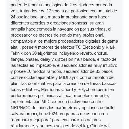
poder de tener un analogico de 2 osciladores por cada
voz, tratandose de 12 voces de polifonica con un total de
24 oscilacione, una marea impresionante para hacer
diferentes acordes o creaciones sonoras, su gran
pantalla hace comoda la navegacion por sus tripas, el
procesador de efectos de sonido muy profesional,
comparable a los mejore procesadores digitales de gama
alta... posee 4 motores de efectos TC Electronic y Klark
Teknik con 30 algoritmos incluyendo reverb, chorus,
flanger, phaser, delay y distorsión multibanda, el tacto de
las teclas es impecable, el secuenciador es muy intuitivo
y posee 10 modos ramdon, secuenciador de 32 pasos
con velocidad ajustable y MIDI sync con un monton de
plantillas combinables para la creacion de lineas basicas
todas editables, Memorias Chord y Polychord permiten
performances polifónicas al tocar monofónicamente,
implementación MIDI extensa (incluyendo control
NRPN/CC de todos los parámetros y opciones de bulk
salvar/cargar), tiene1024 programas de usuario con
"compara y equipara" para equiparar los valores
rápidamente, y su peso solo es de 8,4 kg, Cliente wifi