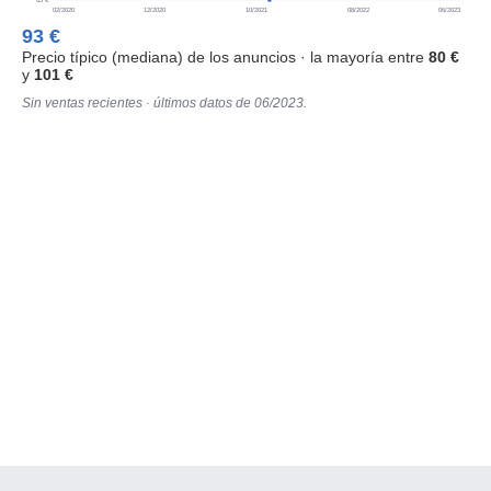
65 €
02/2020
12/2020
10/2021
08/2022
06/2023
93 €
Precio típico (mediana) de los anuncios · la mayoría entre
80 €
y
101 €
Sin ventas recientes · últimos datos de 06/2023.