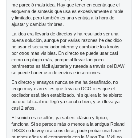
me pareció mala idea. Hay que tener en cuenta que el
esquema de síntesis que usa es excesivamente simple
y limitado, pero también es una ventaja a la hora de
ajustar y cambiar timbres.
La idea era llevarla de directos y ha resultado ser una
buena solución, aunque por varias razones he decidido
no usar el secuenciador interno y cambiarle los knobs
por otros más visibles. En directo se puede usar casi
como un plugin más, porque al llevar tan poco
parámetros es fácil ajustarla y ruteada a través del DAW
se puede hacer uso de envíos e inserciones.
En directo y ensayos nunca se me ha desafinado, no
tengo muy claro si es que lleva un DCO o es que el
oscilador está bien estabilizado, ni siquiera lo he abierto
porque tal cual me llegó ya sonaba bien, y así lleva ya
casi 2 años.
El sonido es resultón, ya saben: clásico y típico,
funciona. Si se parece más o menos a la antigua Roland
TB303 no lo voy ni a considerar, pude probar una hace
muchos años y al compararla con la Muon Tau MkII no