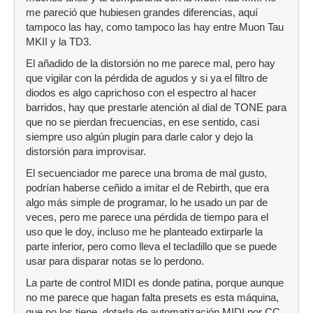
me pareció que hubiesen grandes diferencias, aquí
tampoco las hay, como tampoco las hay entre Muon Tau
MKII y la TD3.
El añadido de la distorsión no me parece mal, pero hay
que vigilar con la pérdida de agudos y si ya el filtro de
diodos es algo caprichoso con el espectro al hacer
barridos, hay que prestarle atención al dial de TONE para
que no se pierdan frecuencias, en ese sentido, casi
siempre uso algún plugin para darle calor y dejo la
distorsión para improvisar.
El secuenciador me parece una broma de mal gusto,
podrían haberse ceñido a imitar el de Rebirth, que era
algo más simple de programar, lo he usado un par de
veces, pero me parece una pérdida de tiempo para el
uso que le doy, incluso me he planteado extirparle la
parte inferior, pero como lleva el tecladillo que se puede
usar para disparar notas se lo perdono.
La parte de control MIDI es donde patina, porque aunque
no me parece que hagan falta presets es esta máquina,
que no los tiene, dotarla de automatización MIDI por CC