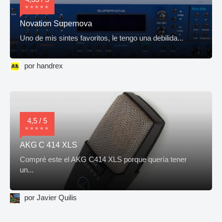
Novation Supernova
Uno de mis sintes favoritos, le tengo una debilida...
por handrex
4,5 / 5
AKG C 414 XLS
Compré este el AKG C414 XLS porque quería tener
un...
por Javier Quilis