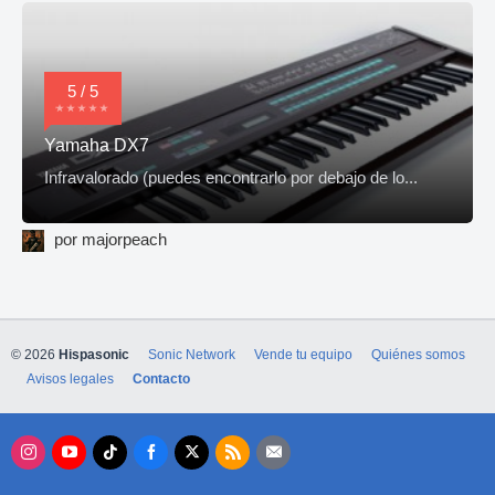
5 / 5
Yamaha DX7
Infravalorado (puedes encontrarlo por debajo de lo...
por majorpeach
© 2026
Hispasonic
Sonic Network
Vende tu equipo
Quiénes somos
Avisos legales
Contacto