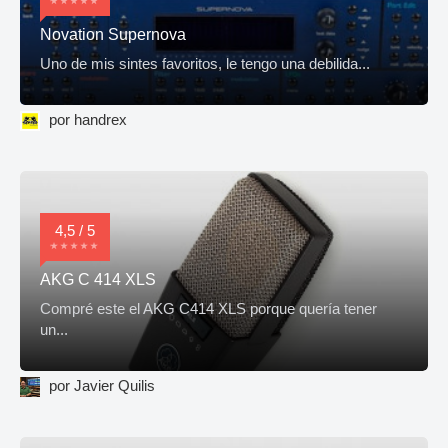
Novation Supernova
Uno de mis sintes favoritos, le tengo una debilida...
por handrex
4,5 / 5
AKG C 414 XLS
Compré este el AKG C414 XLS porque quería tener
un...
por Javier Quilis