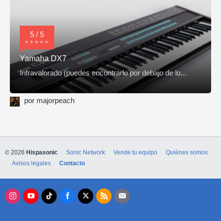
5 / 5
Yamaha DX7
Infravalorado (puedes encontrarlo por debajo de lo...
por majorpeach
© 2026
Hispasonic
Sonic Network
Vende tu equipo
Quiénes somos
Avisos legales
Contacto