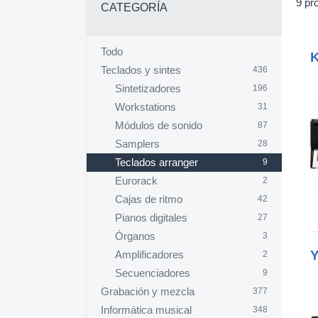
9 pr
CATEGORÍA
Todo
K
Teclados y sintes
436
Sintetizadores
196
Workstations
31
Módulos de sonido
87
Samplers
28
Teclados arranger
9
Eurorack
2
Cajas de ritmo
42
Pianos digitales
27
Órganos
3
Amplificadores
2
Secuenciadores
9
Grabación y mezcla
377
Informática musical
348