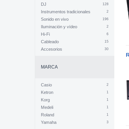
DJ
128
Instrumentos tradicionales
2
Sonido en vivo
196
Iluminación y vídeo
2
Hi-Fi
6
Cableado
15
Accesorios
30
R
MARCA
Casio
2
Ketron
1
Korg
1
Medeli
1
Roland
1
Yamaha
3