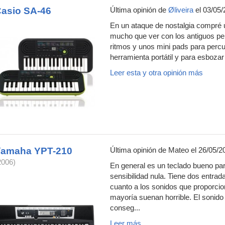
asio SA-46
Última opinión de
Øliveira
el 03/05/
En un ataque de nostalgia compré u
mucho que ver con los antiguos per
ritmos y unos mini pads para percu
herramienta portátil y para esbozar
Leer esta y otra opinión más
Yamaha YPT-210
Última opinión de
Mateo
el 26/05/2
2006)
En general es un teclado bueno par
sensibilidad nula. Tiene dos entra
cuanto a los sonidos que proporcio
mayoría suenan horrible. El sonido 
conseg...
Leer más