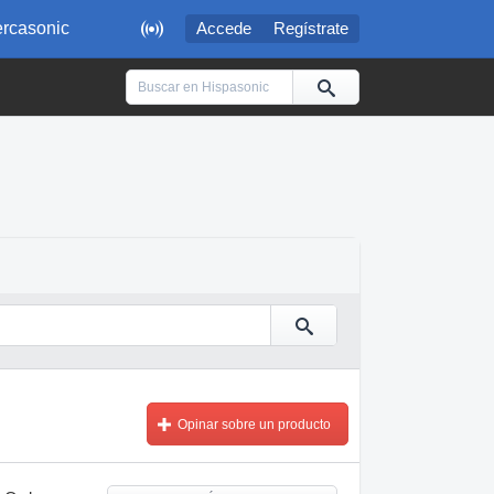

rcasonic
Accede
Regístrate
Opinar sobre un producto