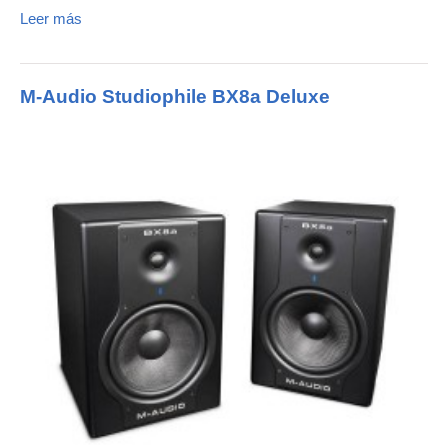
Leer más
M-Audio Studiophile BX8a Deluxe