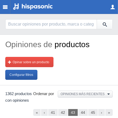
Opiniones de
productos
Opinar sobre un producto
Configurar filtros
1362 productos
Ordenar por
OPINIONES MÁS RECIENTES
con opiniones
«
‹
41
42
43
44
45
›
»