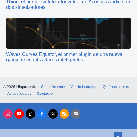
Thing: el primer sintetizador virtual de Acustica Audio son
dos sintetizadores
Waves Curves Equator, el primer plugin de una nueva
gama de ecualizadores inteligentes
© 2026
Hispasonic
Sonic Network
Vende tu equipo
Quiénes somos
Avisos legales
Contacto