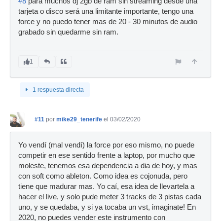
#8
para muchos dj 2gb de ram sin streaming desde una
tarjeta o disco será una limitante importante, tengo una
force y no puedo tener mas de 20 - 30 minutos de audio
grabado sin quedarme sin ram.
1
1 respuesta directa
#11
por
mike29_tenerife
el 03/02/2020
Yo vendí (mal vendí) la force por eso mismo, no puede
competir en ese sentido frente a laptop, por mucho que
moleste, tenemos esa dependencia a dia de hoy, y mas
con soft como ableton. Como idea es cojonuda, pero
tiene que madurar mas. Yo caí, esa idea de llevartela a
hacer el live, y solo pude meter 3 tracks de 3 pistas cada
uno, y se quedaba, y si ya tocaba un vst, imaginate! En
2020, no puedes vender este instrumento con