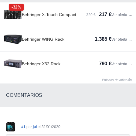
-32%
217 €
Behringer X-Touch Compact
320 €
Ver oferta
→
1.385 €
Behringer WING Rack
Ver oferta
→
790 €
Behringer X32 Rack
Ver oferta
→
Enlaces de afiliación
COMENTARIOS
#1
por
jul
el 31/01/2020