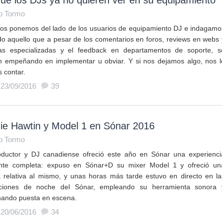
ue los DJs ya no quieren ver en su equipamiento
o Tormo
os ponemos del lado de los usuarios de equipamiento DJ e indagamo
do aquello que a pesar de los comentarios en foros, reviews en webs 
tas especializadas y el feedback en departamentos de soporte, s
n empeñando en implementar u obviar. Y si nos dejamos algo, nos l
s contar.
 23/09/2016
39
ie Hawtin y Model 1 en Sónar 2016
o Tormo
oductor y DJ canadiense ofreció este año en Sónar una experienci
nte completa: expuso en Sónar+D su mixer Model 1 y ofreció un
a relativa al mismo, y unas horas más tarde estuvo en directo en la
ciones de noche del Sónar, empleando su herramienta sonora 
nando puesta en escena.
 20/06/2016
34