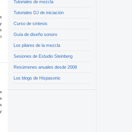
Tutoriales de mezcla
Tutoriales DJ de iniciación
s
y
Curso de síntesis
e
Guía de diseño sonoro
o
Los pilares de la mezcla
Sesiones de Estudio Steinberg
Resúmenes anuales desde 2008
Los blogs de Hispasonic
a
a
s
y