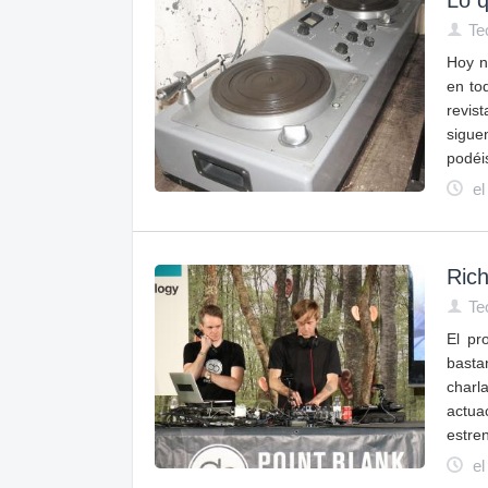
Lo q
Te
Hoy n
en to
revis
sigue
podéi
el
Rich
Te
El pr
basta
charl
actua
estre
el