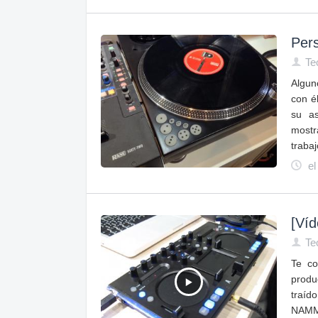
Pers
Te
Algun
con é
su as
mostr
traba
el
[Ví
Te
Te co
produ
traíd
NAMM 