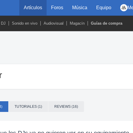
Artículos
Foros
Música
Equipo
Me
DJ
Sonido en vivo
Audiovisual
Magacín
Guías de compra
r
4)
TUTORIALES (1)
REVIEWS (16)