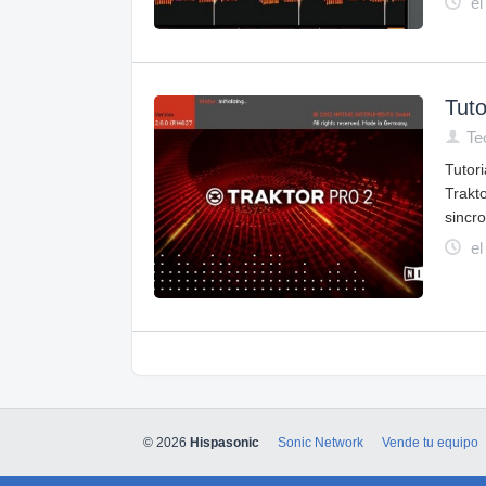
el
Tuto
Te
Tutor
Trakt
sincr
el
© 2026
Hispasonic
Sonic Network
Vende tu equipo