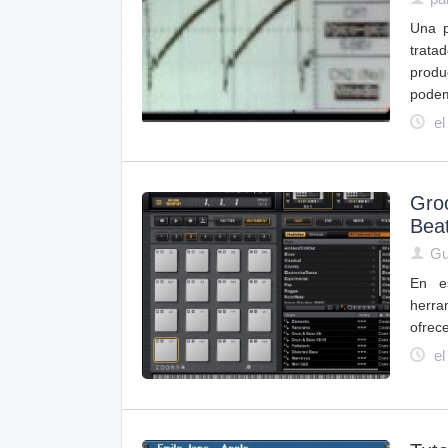
Una p
trata
produ
podem
el
Groo
Beat
Gu
En e
herra
ofrec
el