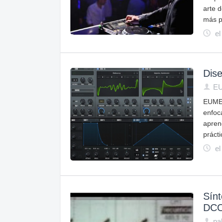
arte 
más p
el
Dis
E
EUMES
enfoc
apren
prácti
el
Sínt
DC
pa