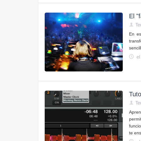
El "
Te
En es
trans
senci
el
Tuto
Te
Apren
permi
funcio
te en