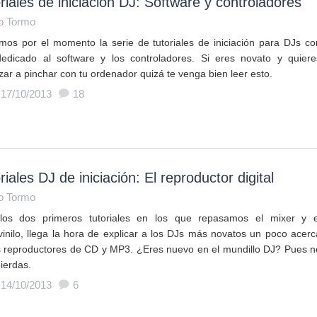
riales de iniciación DJ: Software y controladores
o Tormo
mos por el momento la serie de tutoriales de iniciación para DJs co
edicado al software y los controladores. Si eres novato y quiere
ar a pinchar con tu ordenador quizá te venga bien leer esto.
 17/10/2013
18
riales DJ de iniciación: El reproductor digital
o Tormo
los dos primeros tutoriales en los que repasamos el mixer y e
/vinilo, llega la hora de explicar a los DJs más novatos un poco acerc
s reproductores de CD y MP3. ¿Eres nuevo en el mundillo DJ? Pues n
pierdas.
 14/10/2013
6