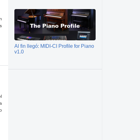
n
s
Al fin llegó: MIDI-CI Profile for Piano
v1.0
l
a
o