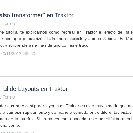
falso transformer" en Traktor
o Tormo
te tutorial te explicamos como recrear en Traktor el efecto de "fals
former" que popularizó el afamado discjockey James Zabiela. Es fácil
llo, y sorprenderás a más de uno con este truco.
 23/11/2012
63
rial de Layouts en Traktor
o Tormo
der a crear y configurar layouts en Traktor es algo muy sencillo que no
tirá cambiar rápidamente y de manera cómoda entre diferentes vistas 
nes de la interfaz. Si no sabes como hacerlo, este sencillísimo tutoria
seña como.