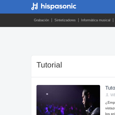
Grabación
Sintetizadores
Informática musical
Tutorial
Tuto
W
¿Empi
vista
los p