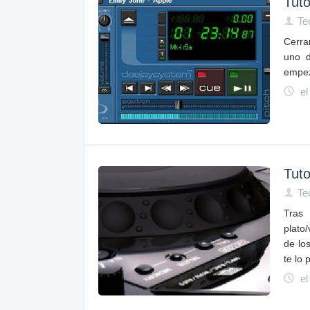
Tuto
Te
Cerra
uno d
empez
el
Tuto
Te
Tras 
plato
de lo
te lo 
el