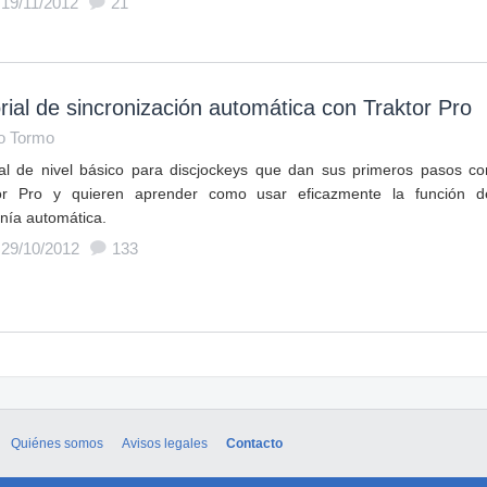
 19/11/2012
21
rial de sincronización automática con Traktor Pro
o Tormo
ial de nivel básico para discjockeys que dan sus primeros pasos co
or Pro y quieren aprender como usar eficazmente la función d
onía automática.
 29/10/2012
133
Quiénes somos
Avisos legales
Contacto