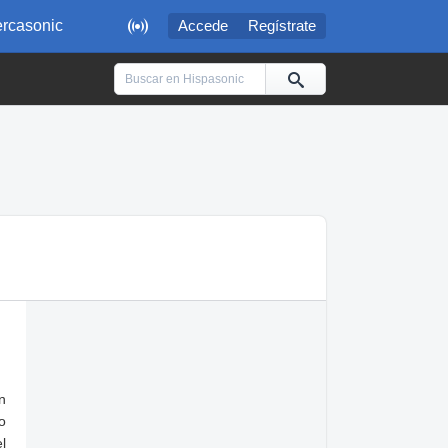

rcasonic
Accede
Regístrate
n
o
l