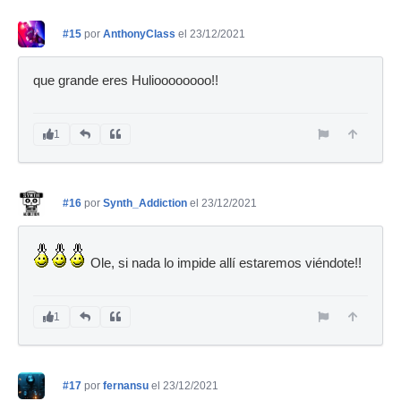
#15
por
AnthonyClass
el 23/12/2021
que grande eres Hulioooooooo!!
1
#16
por
Synth_Addiction
el 23/12/2021
Ole, si nada lo impide allí estaremos viéndote!!
1
#17
por
fernansu
el 23/12/2021