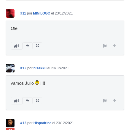
#11
por
MINILOGO
el 23/12/2021
Olé!
1
#12
por
nisakku
el 23/12/2021
vamos Julio
!!!!
1
#13
por
Hispadrino
el 23/12/2021