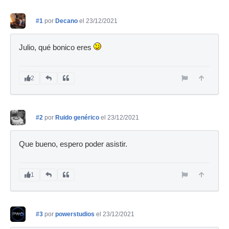
#1
por
Decano
el 23/12/2021
Julio, qué bonico eres
2
#2
por
Ruido genérico
el 23/12/2021
Que bueno, espero poder asistir.
1
#3
por
powerstudios
el 23/12/2021