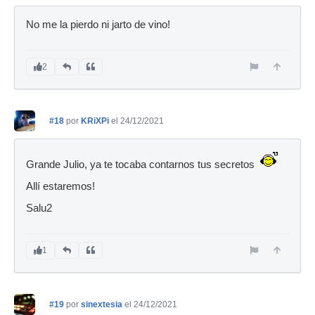
No me la pierdo ni jarto de vino!
2
#18
por
KRiXPi
el 24/12/2021
Grande Julio, ya te tocaba contarnos tus secretos
Allí estaremos!
Salu2
1
#19
por
sinextesia
el 24/12/2021