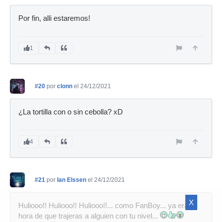
Por fin, alli estaremos!
1
#20
por
clonn
el 24/12/2021
¿La tortilla con o sin cebolla? xD
4
#21
por
Ian Elssen
el 24/12/2021
X
Huliooo!! Huliooo!! Huliooo!!... como FanBoy... ya era
hora de que trajeras a alguien con tu nivel...