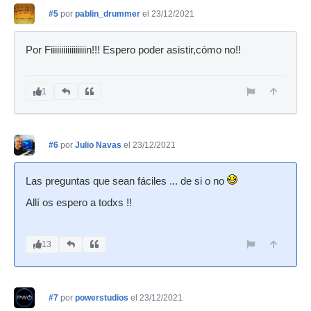
#5
por
pablin_drummer
el 23/12/2021
Por Fiiiiiiiiiiiiiiiiin!!! Espero poder asistir,cómo no!!
1
#6
por
Julio Navas
el 23/12/2021
Las preguntas que sean fáciles ... de si o no
Allí os espero a todxs !!
13
#7
por
powerstudios
el 23/12/2021