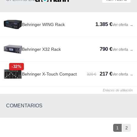
1.385 €
Behringer WING Rack
Ver oferta
→
790 €
Behringer X32 Rack
Ver oferta
→
-32%
217 €
Behringer X-Touch Compact
320 €
Ver oferta
→
Enlaces de afiliación
COMENTARIOS
1
2