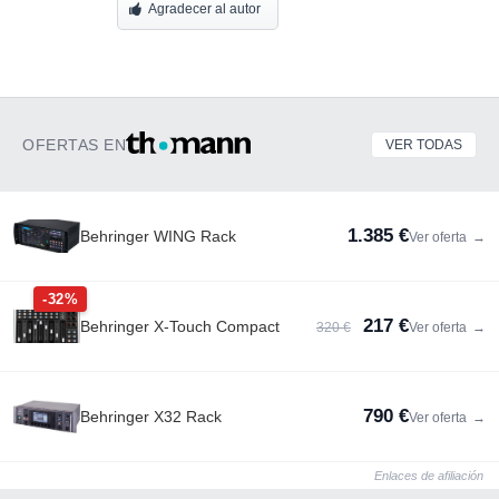
Agradecer al autor
OFERTAS EN
VER TODAS
1.385 €
Behringer WING Rack
Ver oferta
→
-32%
217 €
Behringer X-Touch Compact
320 €
Ver oferta
→
790 €
Behringer X32 Rack
Ver oferta
→
Enlaces de afiliación