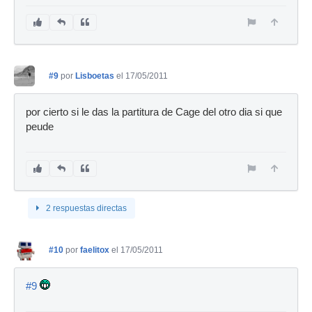
#9
por
Lisboetas
el 17/05/2011
por cierto si le das la partitura de Cage del otro dia si que
peude
2 respuestas directas
#10
por
faelitox
el 17/05/2011
#9