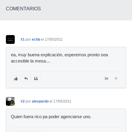
COMENTARIOS
#1
por
echb
el 17/05/2011
ea, muy buena explicación, esperemos pronto sea
accesible la mesa....
#2
por
alespardo
el 17/05/2011
Quien fuera rico pa poder agenciarse uno.