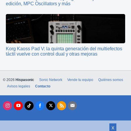
edición, MPC Oscillators y más
Korg Kaoss Pad V: la quinta generación del multiefectos
táctil vuelve con control dual y otras mejoras
© 2026
Hispasonic
Sonic Network
Vende tu equipo
Quiénes somos
Avisos legales
Contacto
X