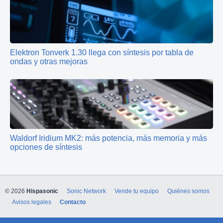
Elektron Tonverk 1.30 llega con síntesis por tabla de
ondas y otras mejoras
Waldorf Iridium MK2: más potencia, más memoria y más
opciones de síntesis
© 2026
Hispasonic
Sonic Network
Vende tu equipo
Quiénes somos
Avisos legales
Contacto