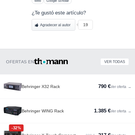
Web
Google Scholar
¿Te gustó este artículo?
19
Agradecer al autor
OFERTAS EN
VER TODAS
790 €
Behringer X32 Rack
Ver oferta
→
1.385 €
Behringer WING Rack
Ver oferta
→
-32%