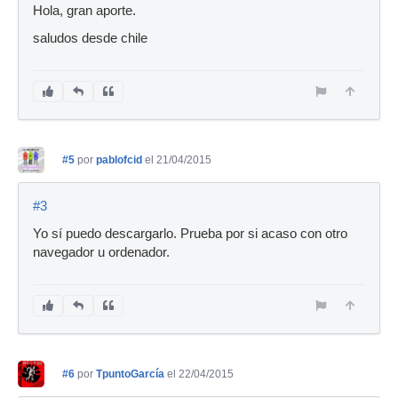
Hola, gran aporte.
saludos desde chile
#5
por
pablofcid
el 21/04/2015
#3
Yo sí puedo descargarlo. Prueba por si acaso con otro
navegador u ordenador.
#6
por
TpuntoGarcía
el 22/04/2015