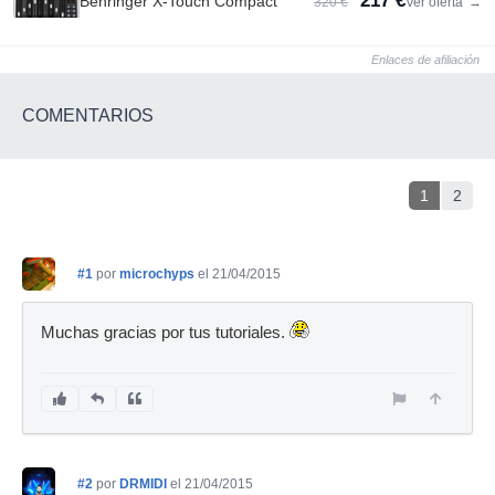
217 €
Behringer X-Touch Compact
320 €
Ver oferta
→
Enlaces de afiliación
COMENTARIOS
1
2
#1
por
microchyps
el 21/04/2015
Muchas gracias por tus tutoriales.
#2
por
DRMIDI
el 21/04/2015