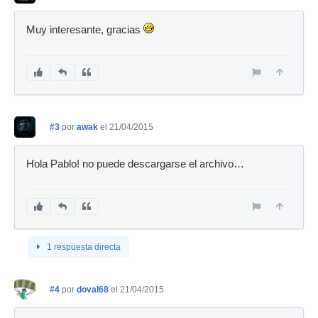
Muy interesante, gracias
#3
por
awak
el 21/04/2015
Hola Pablo! no puede descargarse el archivo…
1 respuesta directa
#4
por
doval68
el 21/04/2015