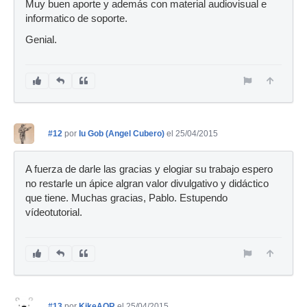
Muy buen aporte y además con material audiovisual e
informatico de soporte.
Genial.
#12
por
Iu Gob (Angel Cubero)
el 25/04/2015
A fuerza de darle las gracias y elogiar su trabajo espero
no restarle un ápice algran valor divulgativo y didáctico
que tiene. Muchas gracias, Pablo. Estupendo
vídeotutorial.
#13
por
KikeAOR
el 25/04/2015