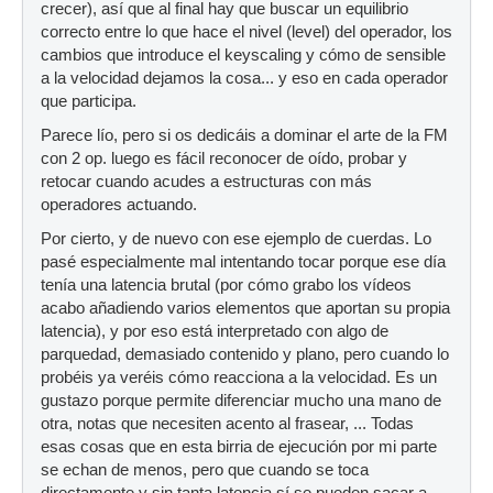
crecer), así que al final hay que buscar un equilibrio
correcto entre lo que hace el nivel (level) del operador, los
cambios que introduce el keyscaling y cómo de sensible
a la velocidad dejamos la cosa... y eso en cada operador
que participa.
Parece lío, pero si os dedicáis a dominar el arte de la FM
con 2 op. luego es fácil reconocer de oído, probar y
retocar cuando acudes a estructuras con más
operadores actuando.
Por cierto, y de nuevo con ese ejemplo de cuerdas. Lo
pasé especialmente mal intentando tocar porque ese día
tenía una latencia brutal (por cómo grabo los vídeos
acabo añadiendo varios elementos que aportan su propia
latencia), y por eso está interpretado con algo de
parquedad, demasiado contenido y plano, pero cuando lo
probéis ya veréis cómo reacciona a la velocidad. Es un
gustazo porque permite diferenciar mucho una mano de
otra, notas que necesiten acento al frasear, ... Todas
esas cosas que en esta birria de ejecución por mi parte
se echan de menos, pero que cuando se toca
directamente y sin tanta latencia sí se pueden sacar a