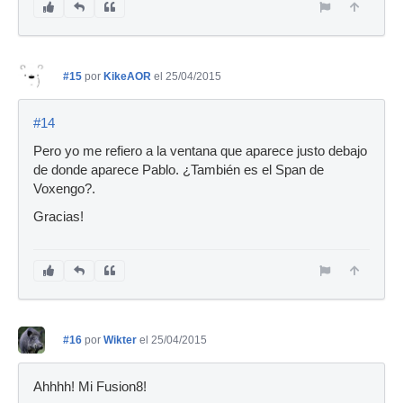
#15
por
KikeAOR
el 25/04/2015
#14
Pero yo me refiero a la ventana que aparece justo debajo
de donde aparece Pablo. ¿También es el Span de
Voxengo?.
Gracias!
#16
por
Wikter
el 25/04/2015
Ahhhh! Mi Fusion8!