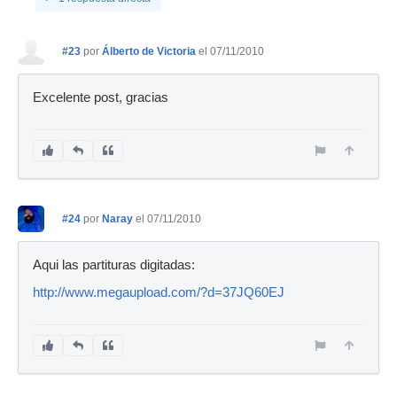
#23
por
Álberto de Victoria
el 07/11/2010
Excelente post, gracias
#24
por
Naray
el 07/11/2010
Aqui las partituras digitadas:
http://www.megaupload.com/?d=37JQ60EJ