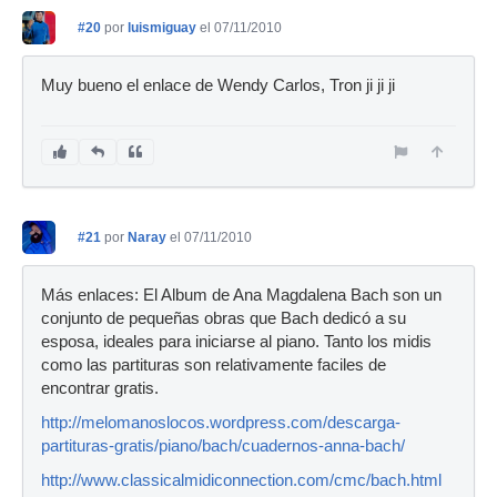
#20
por
luismiguay
el 07/11/2010
Muy bueno el enlace de Wendy Carlos, Tron ji ji ji
#21
por
Naray
el 07/11/2010
Más enlaces: El Album de Ana Magdalena Bach son un
conjunto de pequeñas obras que Bach dedicó a su
esposa, ideales para iniciarse al piano. Tanto los midis
como las partituras son relativamente faciles de
encontrar gratis.
http://melomanoslocos.wordpress.com/descarga-
partituras-gratis/piano/bach/cuadernos-anna-bach/
http://www.classicalmidiconnection.com/cmc/bach.html