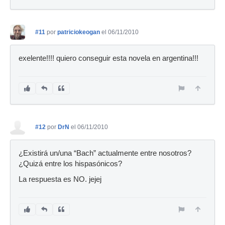
#11
por
patriciokeogan
el 06/11/2010
exelente!!!! quiero conseguir esta novela en argentina!!!
#12
por
DrN
el 06/11/2010
¿Existirá un/una “Bach” actualmente entre nosotros?
¿Quizá entre los hispasónicos?
La respuesta es NO. jejej