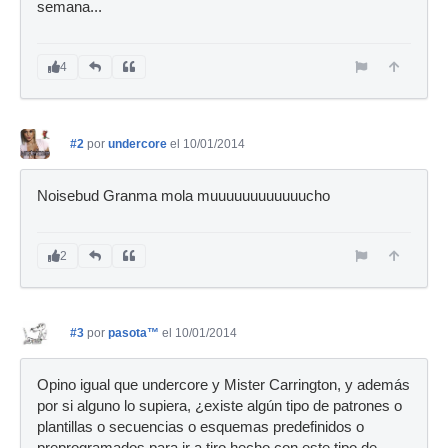
semana...
4
#2
por
undercore
el 10/01/2014
Noisebud Granma mola muuuuuuuuuuuucho
2
#3
por
pasota™
el 10/01/2014
Opino igual que undercore y Mister Carrington, y además
por si alguno lo supiera, ¿existe algún tipo de patrones o
plantillas o secuencias o esquemas predefinidos o
preprogramados para ir a tiro hecho con este tipo de