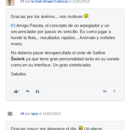
#7
por
Iu Gob (Angel Cubero)
el 11/01/2014
Gracias por los ánimos... nos motivan
.
#3
Amigo Pasota, el concepto de un arpegiador y un
secuenciador por pasos es sencillo. Es como jugar a
hundir la flota... resultados rápidos... Anímate y mételes
mano.
No debería pasar desapercibido el sinte de Satline
Świerk
ya que tiene gran personalidad tanto en su sonido
como en su interface. Un gran sintetizador.
Saludos
2
#8
por
igny
el 11/01/2014
Gracias soyuz por alegrame el día.
Un placer.