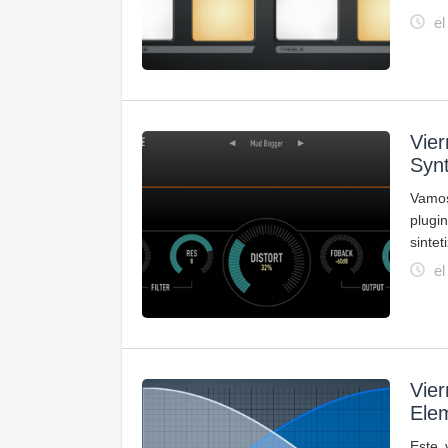
el
Vier
Synt
Vamos
plugi
sintet
el
Vier
Ele
Este 