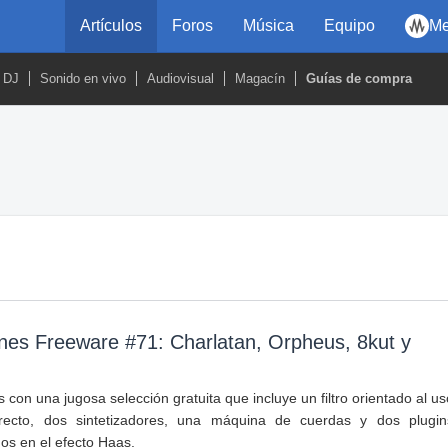
Artículos
Foros
Música
Equipo
Me
DJ
Sonido en vivo
Audiovisual
Magacín
Guías de compra
nes Freeware #71: Charlatan, Orpheus, 8kut y
con una jugosa selección gratuita que incluye un filtro orientado al us
recto, dos sintetizadores, una máquina de cuerdas y dos plugin
os en el efecto Haas.