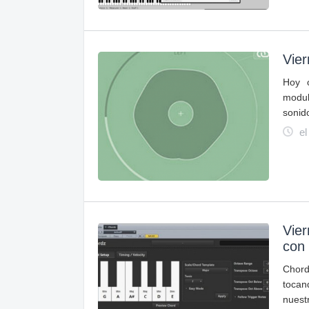
Vie
Hoy o
modul
sonid
el
Vie
con 
Chord
tocan
nuest