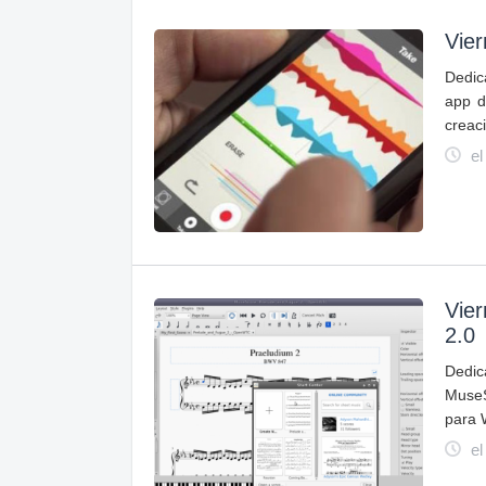
Vier
Dedic
app d
creac
el
Vier
2.0
Dedic
MuseS
para 
el