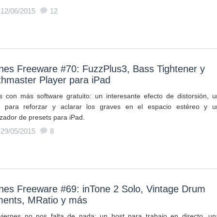
 12/06/2015
12
nes Freeware #70: FuzzPlus3, Bass Tightener y
hmaster Player para iPad
 con más software gratuito: un interesante efecto de distorsión, u
n para reforzar y aclarar los graves en el espacio estéreo y u
izador de presets para iPad.
 29/05/2015
8
nes Freeware #69: inTone 2 Solo, Vintage Drum
ments, MRatio y más
viernes no nos falta de nada: un host para trabajo en directo, un