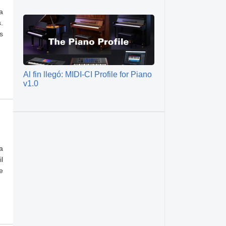
a
.
s
Al fin llegó: MIDI-CI Profile for Piano
v1.0
a
l
e