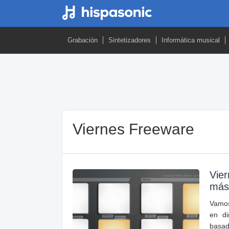
Grabación
Sintetizadores
Informática musical
Viernes Freeware
Vier
más
Vamos 
en di
basad