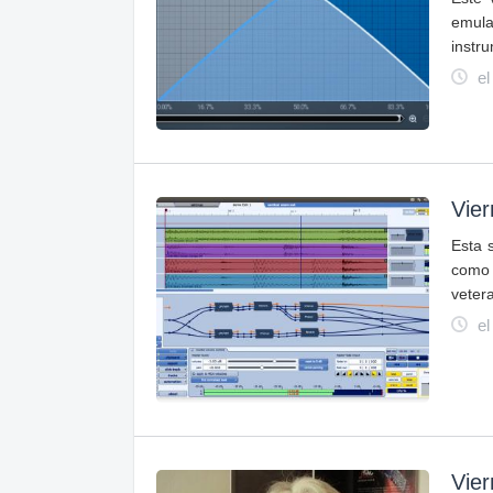
emula
instru
el
Vier
Esta 
como 
veter
el
Vie