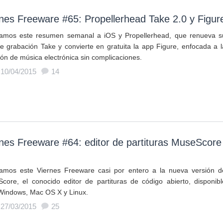
nes Freeware #65: Propellerhead Take 2.0 y Figur
amos este resumen semanal a iOS y Propellerhead, que renueva s
e grabación Take y convierte en gratuita la app Figure, enfocada a l
ión de música electrónica sin complicaciones.
 10/04/2015
14
nes Freeware #64: editor de partituras MuseScore
amos este Viernes Freeware casi por entero a la nueva versión d
core, el conocido editor de partituras de código abierto, disponibl
Windows, Mac OS X y Linux.
 27/03/2015
25