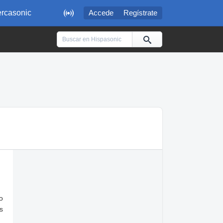

rcasonic
Accede
Regístrate
o
s