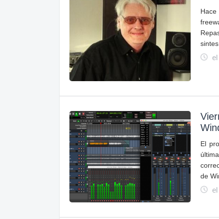
Hace
free
Repas
sintes
el
Vier
Win
El pr
últim
corre
de Wi
el