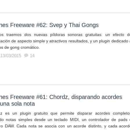
rnes Freeware #62: Svep y Thai Gongs
s traemos dos nuevas píldoras sonoras gratuitas: un efecto d
ación de aspecto simple y atractivos resultados, y un plugin dedicado 
os de gong cromático.
 13/03/2015
14
rnes Freeware #61: Chordz, disparando acordes
una sola nota
z es un plugin gratuito que permite disparar acordes completo
do notas simples desde un teclado MIDI, un controlador de pads 
ro DAW. Cada nota se asocia con un acorde distinto, y cada acord