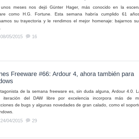
 unos meses nos dejó Günter Hager, más conocido en la escen
ware como H.G. Fortune. Esta semana habría cumplido 61 años
amos su trayectoria y le rendimos el mejor homenaje: bajarnos su
.
 08/05/2015
16
nes Freeware #66: Ardour 4, ahora también para
dows
otagonista de la semana freeware es, sin duda alguna, Ardour 4.0. L
a iteración del DAW libre por excelencia incorpora más de mi
cciones de bugs y algunas novedades de gran calado, como el soport
ndows.
 24/04/2015
29