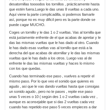
desatornillas toooodos los tornillos , prácticamente hasta
que estén fuera.Luego le das unas 8 vueltas a cada uno.
Aquí viene la parte complicadilla, si podemos llamarle
así, porque no es muy dificil pero es la parte donde se
puede cagar MUCHO.
Coges un tornillo y le das 1 o 2 vueltas. Vas al tornilla que
está justamente enfrente de el que acabas de apretar y le
das las mismas vueltas que le has dado al otro. Cuando
le has dado esas vueltas vas al tornillo que está a la
derecha del que acabas de atornillar y le das las mismas
vueltas que le has dado a los otros. Luego vas al de
enfrente le das las mismas vueltas y haces lo mismo
con los que quedas.
Cuando has terminado ese paso , vuelves a repetir el
mismo paso. Por lo que veo el sonido que quieres es
agudo , asi que le vas dando vueltas hasta que consigas
un sonido agudo , pero no te pases , repite ese paso
unas 5 veces o 10 ( según des 1 o 2 vueltas cada vez ,
aunque es aconsejable que si das 2 vueltas cada vez
cuando has repetido ese paso 5 veces empieces a dar