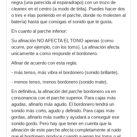
negra (una parecida al esparadrapo) con un trozo de
cleanex en el centro (a modo de tirita). Puedes hacer dos
o tres e irlas poniendo en el parche, donde no molesten al
batería) hasta que consigas el sonido que te gusta.
En cuanto al parche inferior:
Su afinación NO AFECTA EL TONO apenas (como
ocurre, por ejemplo, con los toms). La afinación afecta
unicamente a como responde el bordonero.
Afinar de acuerdo con esta regla:
- más tenso, más vibra el bordonero (sonido brillante).
- menos tenso, menos bordonero (sonido mate).
En definitiva, la afinación del parche bordonero va en
consonancia con el parche superior. Para cajas más
agudas, afinarlo más agudo. El bordonero tendrá un
sonido más corto, agudo y definido. Para cajas más
gordas, afinarlo más suelto y ayudará a conseguir ese
sonido gordo. Pero hay que tener en cuenta que la
afinación de este parche afecta completamente al ruido
que el bordonero produce cuando suenan los toms o el