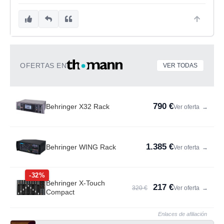
OFERTAS EN
VER TODAS
790 €
Behringer X32 Rack
Ver oferta
→
1.385 €
Behringer WING Rack
Ver oferta
→
-32%
Behringer X-Touch
217 €
320 €
Ver oferta
→
Compact
Enlaces de afiliación