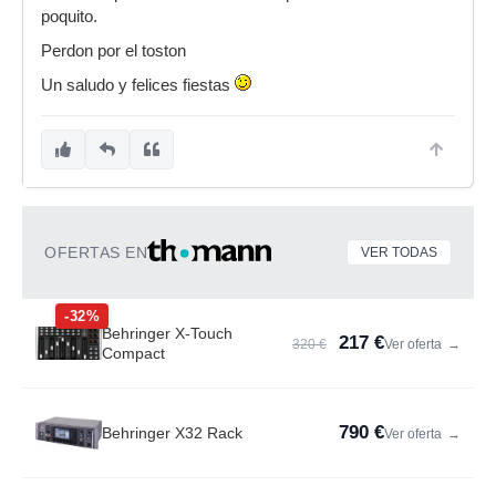
poquito.
Perdon por el toston
Un saludo y felices fiestas
OFERTAS EN
VER TODAS
-32%
Behringer X-Touch
217 €
320 €
Ver oferta
→
Compact
790 €
Behringer X32 Rack
Ver oferta
→