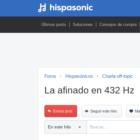
Últimos posts
Soluciones
Consejos de compra
Foros
Hispasónicos
Charla off-topic
La afinado en 432 Hz
Enviar post
Seguir este hilo
Ma