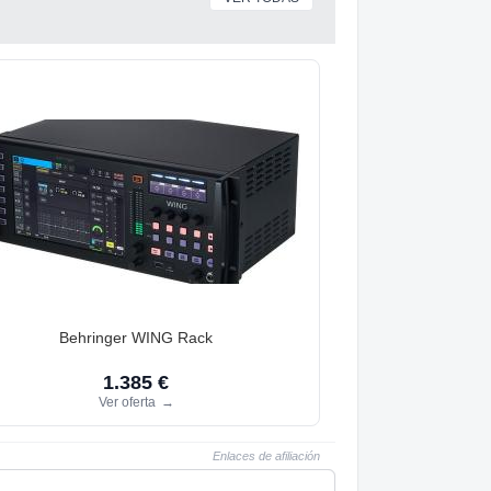
Behringer WING Rack
1.385 €
Ver oferta
→
Enlaces de afiliación