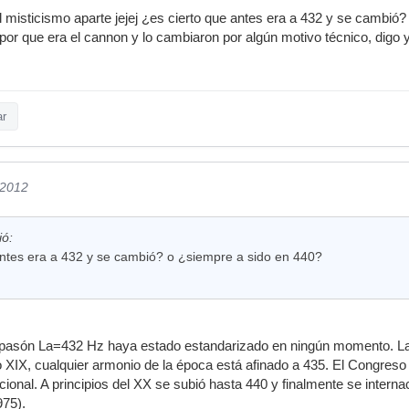
el misticismo aparte jejej ¿es cierto que antes era a 432 y se cambió
por que era el cannon y lo cambiaron por algún motivo técnico, digo yo
ar
/2012
ió:
antes era a 432 y se cambió? o ¿siempre a sido en 440?
apasón La=432 Hz haya estado estandarizado en ningún momento. La
lo XIX, cualquier armonio de la época está afinado a 435. El Congres
ional. A principios del XX se subió hasta 440 y finalmente se intern
975).