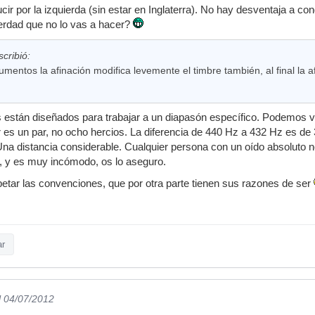
ir por la izquierda (sin estar en Inglaterra). No hay desventaja a c
erdad que no lo vas a hacer?
cribió:
umentos la afinación modifica levemente el timbre también, al final la 
 están diseñados para trabajar a un diapasón específico. Podemos va
 es un par, no ocho hercios. La diferencia de 440 Hz a 432 Hz es de 3
a distancia considerable. Cualquier persona con un oído absoluto n
, y es muy incómodo, os lo aseguro.
tar las convenciones, que por otra parte tienen sus razones de ser
ar
l 04/07/2012