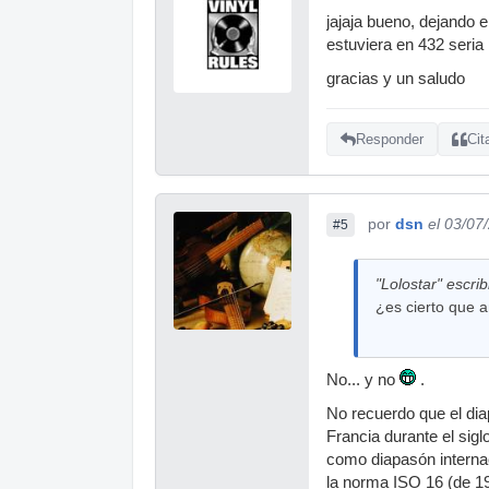
jajaja bueno, dejando 
estuviera en 432 seria 
gracias y un saludo
Responder
Cit
por
dsn
el 03/07
#5
"Lolostar" escrib
¿es cierto que 
No... y no
.
No recuerdo que el di
Francia durante el sig
como diapasón internac
la norma ISO 16 (de 1