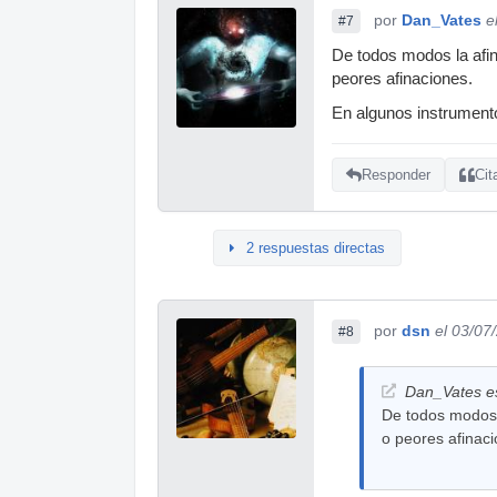
por
Dan_Vates
e
#7
De todos modos la afin
peores afinaciones.
En algunos instrumentos
Responder
Cit
2 respuestas directas
por
dsn
el 03/07
#8
Dan_Vates es
De todos modos 
o peores afinaci