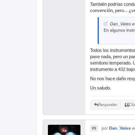
También podrías conduc
convención, pero... ¿v
Dan_Vates es
En algunos instr
Todos los instrumentos
pase nada, pero un par
semitono temperado. Un
instrumento a 432 bajo
No nos hace daño respe
Un saludo.
Responder
Cit
por
Dan_Vates
e
#9