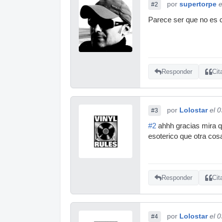
por
supertorpe
e
#2
Parece ser que no es c
Responder
Cit
por
Lolostar
el 
#3
#2
ahhh gracias mira q
esoterico que otra cosa
Responder
Cit
por
Lolostar
el 
#4