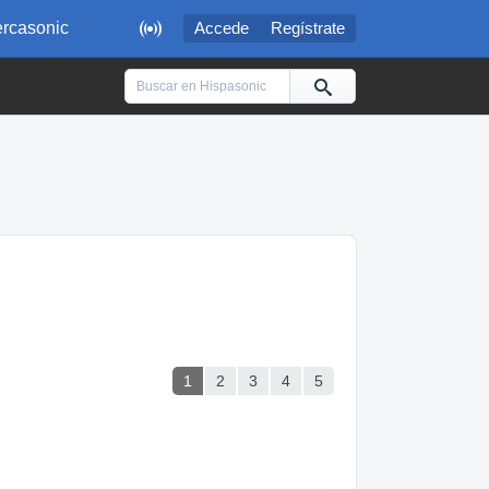

rcasonic
Accede
Regístrate
1
2
3
4
5