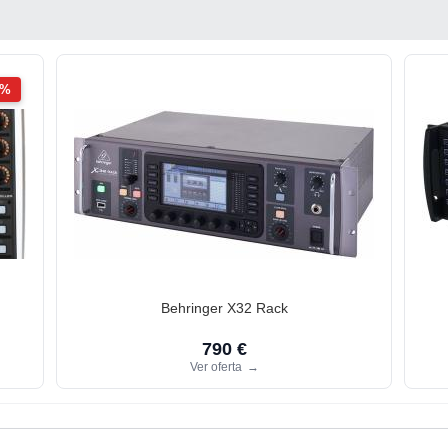
2%
Behringer X32 Rack
790 €
Ver oferta
→