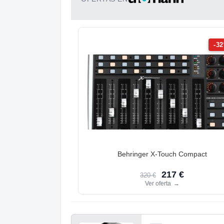
-3
Behringer X-Touch Compact
217 €
320 €
Ver oferta
→