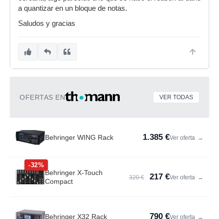
a quantizar en un bloque de notas.
Saludos y gracias
OFERTAS EN
VER TODAS
1.385 €
Behringer WING Rack
Ver oferta
→
-32%
Behringer X-Touch
217 €
320 €
Ver oferta
→
Compact
790 €
Behringer X32 Rack
Ver oferta
→