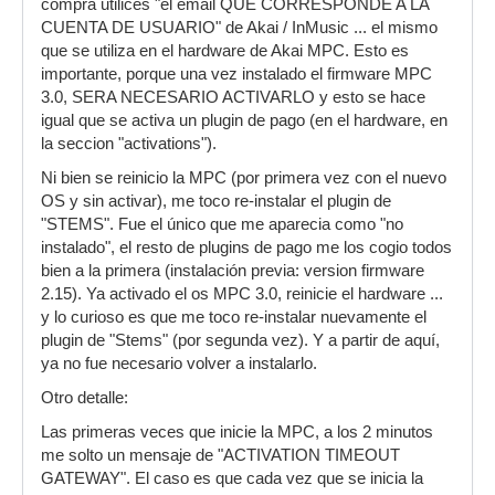
compra utilices "el email QUE CORRESPONDE A LA
CUENTA DE USUARIO" de Akai / InMusic ... el mismo
que se utiliza en el hardware de Akai MPC. Esto es
importante, porque una vez instalado el firmware MPC
3.0, SERA NECESARIO ACTIVARLO y esto se hace
igual que se activa un plugin de pago (en el hardware, en
la seccion "activations").
Ni bien se reinicio la MPC (por primera vez con el nuevo
OS y sin activar), me toco re-instalar el plugin de
"STEMS". Fue el único que me aparecia como "no
instalado", el resto de plugins de pago me los cogio todos
bien a la primera (instalación previa: version firmware
2.15). Ya activado el os MPC 3.0, reinicie el hardware ...
y lo curioso es que me toco re-instalar nuevamente el
plugin de "Stems" (por segunda vez). Y a partir de aquí,
ya no fue necesario volver a instalarlo.
Otro detalle:
Las primeras veces que inicie la MPC, a los 2 minutos
me solto un mensaje de "ACTIVATION TIMEOUT
GATEWAY". El caso es que cada vez que se inicia la