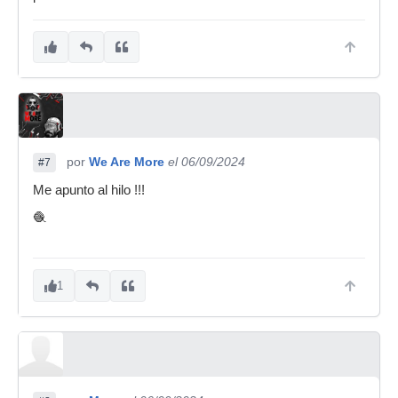
por
We Are More
el 06/09/2024
#7
Me apunto al hilo !!!
🧶
1