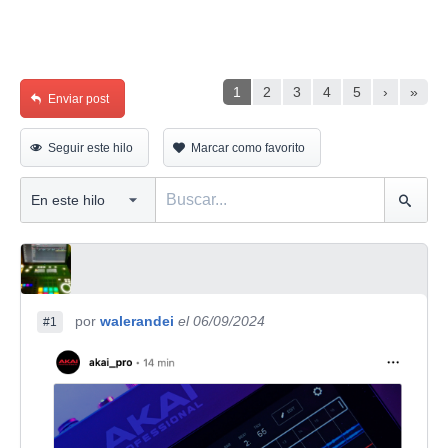
1
2
3
4
5
›
»
Enviar post
Seguir este hilo
Marcar como favorito
por
walerandei
el 06/09/2024
#1