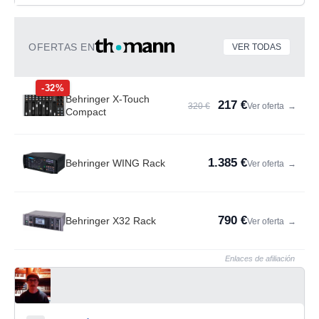
OFERTAS EN
VER TODAS
-32%
Behringer X-Touch
217 €
320 €
Ver oferta
→
Compact
1.385 €
Behringer WING Rack
Ver oferta
→
790 €
Behringer X32 Rack
Ver oferta
→
Enlaces de afiliación