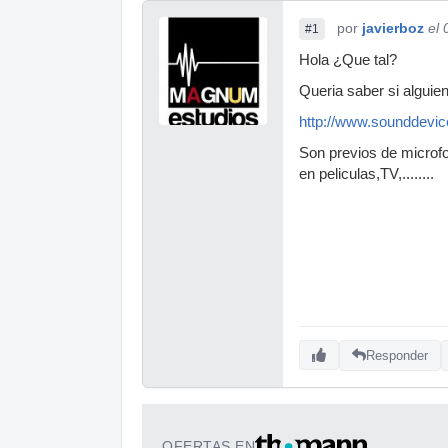
por
javierboz
el
#1
Hola ¿Que tal?
Queria saber si algui
http://www.sounddevi
Son previos de microfon
en peliculas,TV,........
Responder
OFERTAS EN