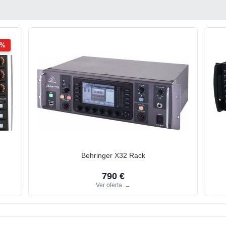
2%
Behringer X32 Rack
790 €
Ver oferta
→