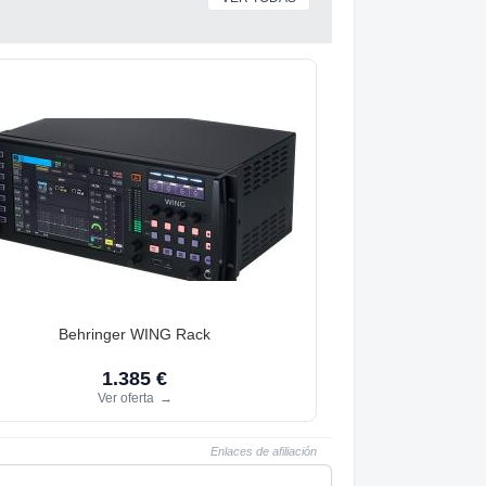
Behringer WING Rack
1.385 €
Ver oferta
→
Enlaces de afiliación