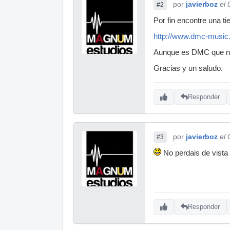
por
javierboz
el
#2
Por fin encontre una ti
http://www.dmc-music.c
Aunque es DMC que no 
Gracias y un saludo.
Responder
por
javierboz
el
#3
No perdais de vista 
Responder