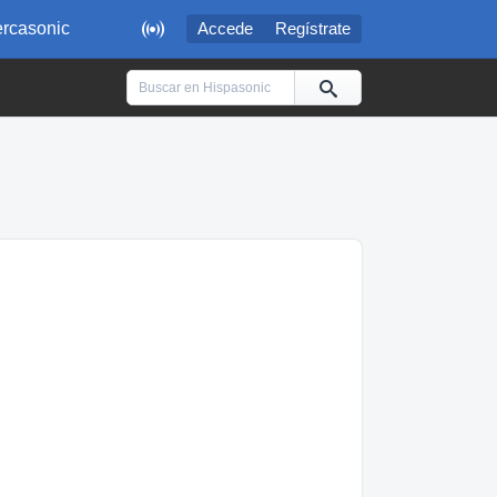

rcasonic
Accede
Regístrate