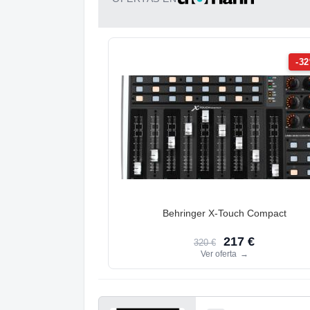
-3
Behringer X-Touch Compact
217 €
320 €
Ver oferta
→