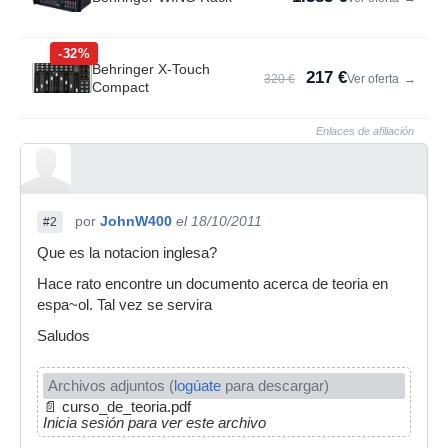
-32%
Behringer X-Touch
217 €
320 €
Ver oferta
→
Compact
Enlaces de afiliación
por
JohnW400
el 18/10/2011
#2
Que es la notacion inglesa?
Hace rato encontre un documento acerca de teoria en
espa~ol. Tal vez se servira
Saludos
Archivos adjuntos (
logúate
para descargar)
📄
curso_de_teoria.pdf
Inicia sesión para ver este archivo